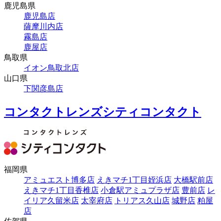
鹿児島県
鹿児島店
薩摩川内店
霧島店
鹿屋店
鳥取県
イオン鳥取北店
山口県
下関彦島店
コンタクトレンズシティコンタクト
福岡県
アミュエスト博多店
えきマチ1丁目姪浜店
大橋駅前店
えきマチ1丁目香椎店
小倉駅アミュプラザ店
豊前店
レ
イリア久留米店
太宰府店
トリアス久山店
城野店
粕屋
店