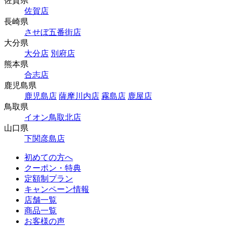
佐賀県
佐賀店
長崎県
させぼ五番街店
大分県
大分店
別府店
熊本県
合志店
鹿児島県
鹿児島店
薩摩川内店
霧島店
鹿屋店
鳥取県
イオン鳥取北店
山口県
下関彦島店
初めての方へ
クーポン・特典
定額制プラン
キャンペーン情報
店舗一覧
商品一覧
お客様の声