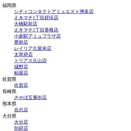
福岡県
シティコンタクトアミュエスト博多店
えきマチ1丁目姪浜店
大橋駅前店
えきマチ1丁目香椎店
小倉駅アミュプラザ店
豊前店
レイリア久留米店
太宰府店
トリアス久山店
城野店
粕屋店
佐賀県
佐賀店
長崎県
させぼ五番街店
熊本県
合志店
大分県
大分店
別府店