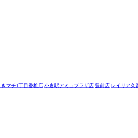
えきマチ1丁目香椎店
小倉駅アミュプラザ店
豊前店
レイリア久