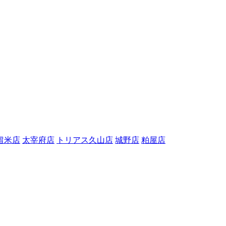
留米店
太宰府店
トリアス久山店
城野店
粕屋店