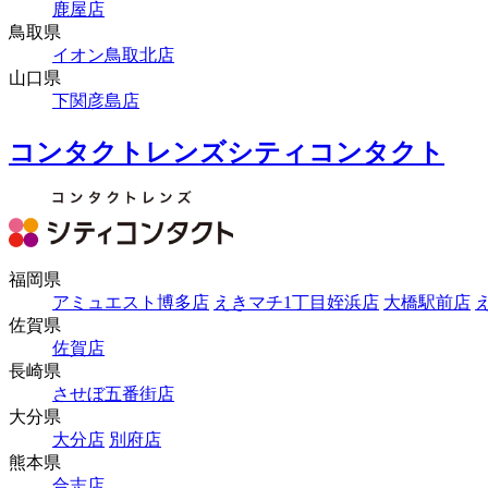
鹿屋店
鳥取県
イオン鳥取北店
山口県
下関彦島店
コンタクトレンズシティコンタクト
福岡県
アミュエスト博多店
えきマチ1丁目姪浜店
大橋駅前店
佐賀県
佐賀店
長崎県
させぼ五番街店
大分県
大分店
別府店
熊本県
合志店