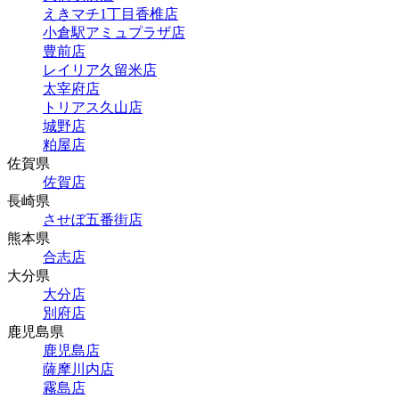
えきマチ1丁目香椎店
小倉駅アミュプラザ店
豊前店
レイリア久留米店
太宰府店
トリアス久山店
城野店
粕屋店
佐賀県
佐賀店
長崎県
させぼ五番街店
熊本県
合志店
大分県
大分店
別府店
鹿児島県
鹿児島店
薩摩川内店
霧島店