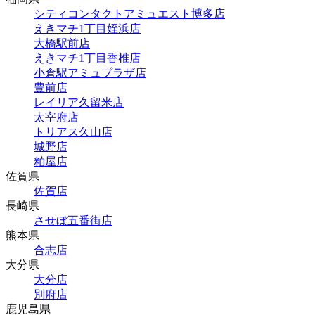
シティコンタクトアミュエスト博多店
えきマチ1丁目姪浜店
大橋駅前店
えきマチ1丁目香椎店
小倉駅アミュプラザ店
豊前店
レイリア久留米店
太宰府店
トリアス久山店
城野店
粕屋店
佐賀県
佐賀店
長崎県
させぼ五番街店
熊本県
合志店
大分県
大分店
別府店
鹿児島県