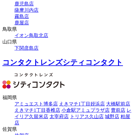
鹿児島店
薩摩川内店
霧島店
鹿屋店
鳥取県
イオン鳥取北店
山口県
下関彦島店
コンタクトレンズシティコンタクト
福岡県
アミュエスト博多店
えきマチ1丁目姪浜店
大橋駅前店
えきマチ1丁目香椎店
小倉駅アミュプラザ店
豊前店
レ
イリア久留米店
太宰府店
トリアス久山店
城野店
粕屋
店
佐賀県