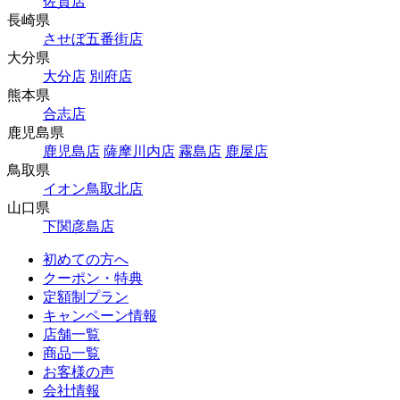
佐賀店
長崎県
させぼ五番街店
大分県
大分店
別府店
熊本県
合志店
鹿児島県
鹿児島店
薩摩川内店
霧島店
鹿屋店
鳥取県
イオン鳥取北店
山口県
下関彦島店
初めての方へ
クーポン・特典
定額制プラン
キャンペーン情報
店舗一覧
商品一覧
お客様の声
会社情報