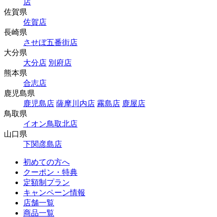
店
佐賀県
佐賀店
長崎県
させぼ五番街店
大分県
大分店
別府店
熊本県
合志店
鹿児島県
鹿児島店
薩摩川内店
霧島店
鹿屋店
鳥取県
イオン鳥取北店
山口県
下関彦島店
初めての方へ
クーポン・特典
定額制プラン
キャンペーン情報
店舗一覧
商品一覧