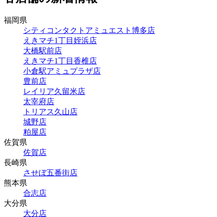
福岡県
シティコンタクトアミュエスト博多店
えきマチ1丁目姪浜店
大橋駅前店
えきマチ1丁目香椎店
小倉駅アミュプラザ店
豊前店
レイリア久留米店
太宰府店
トリアス久山店
城野店
粕屋店
佐賀県
佐賀店
長崎県
させぼ五番街店
熊本県
合志店
大分県
大分店