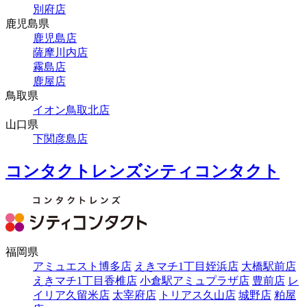
別府店
鹿児島県
鹿児島店
薩摩川内店
霧島店
鹿屋店
鳥取県
イオン鳥取北店
山口県
下関彦島店
コンタクトレンズシティコンタクト
福岡県
アミュエスト博多店
えきマチ1丁目姪浜店
大橋駅前店
えきマチ1丁目香椎店
小倉駅アミュプラザ店
豊前店
レ
イリア久留米店
太宰府店
トリアス久山店
城野店
粕屋