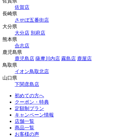
佐賀県
佐賀店
長崎県
させぼ五番街店
大分県
大分店
別府店
熊本県
合志店
鹿児島県
鹿児島店
薩摩川内店
霧島店
鹿屋店
鳥取県
イオン鳥取北店
山口県
下関彦島店
初めての方へ
クーポン・特典
定額制プラン
キャンペーン情報
店舗一覧
商品一覧
お客様の声