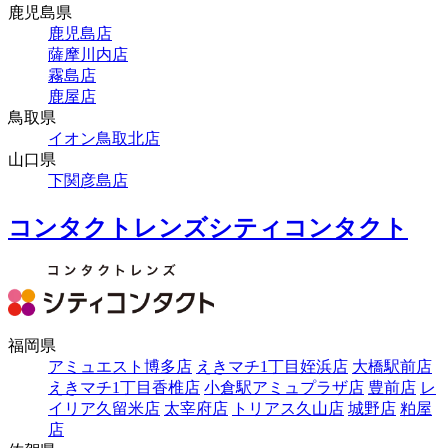
鹿児島県
鹿児島店
薩摩川内店
霧島店
鹿屋店
鳥取県
イオン鳥取北店
山口県
下関彦島店
コンタクトレンズシティコンタクト
福岡県
アミュエスト博多店
えきマチ1丁目姪浜店
大橋駅前店
えきマチ1丁目香椎店
小倉駅アミュプラザ店
豊前店
レ
イリア久留米店
太宰府店
トリアス久山店
城野店
粕屋
店