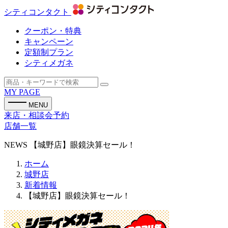
シティコンタクト
クーポン・特典
キャンペーン
定額制プラン
シティメガネ
MY PAGE
MENU
来店・相談会予約
店舗一覧
NEWS
【城野店】眼鏡決算セール！
ホーム
城野店
新着情報
【城野店】眼鏡決算セール！