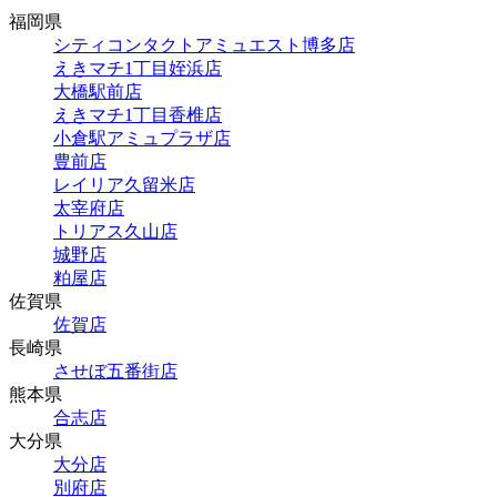
福岡県
シティコンタクトアミュエスト博多店
えきマチ1丁目姪浜店
大橋駅前店
えきマチ1丁目香椎店
小倉駅アミュプラザ店
豊前店
レイリア久留米店
太宰府店
トリアス久山店
城野店
粕屋店
佐賀県
佐賀店
長崎県
させぼ五番街店
熊本県
合志店
大分県
大分店
別府店