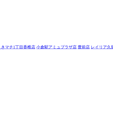
えきマチ1丁目香椎店
小倉駅アミュプラザ店
豊前店
レイリア久