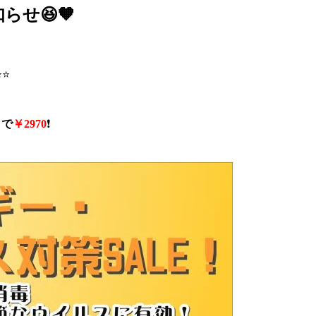
せ😆🧡
⭐
トで
￥2970
❗