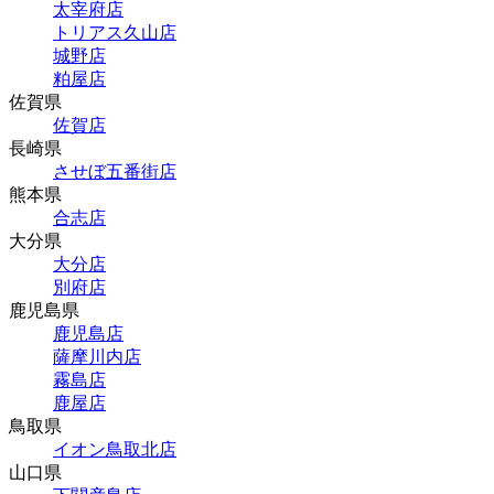
太宰府店
トリアス久山店
城野店
粕屋店
佐賀県
佐賀店
長崎県
させぼ五番街店
熊本県
合志店
大分県
大分店
別府店
鹿児島県
鹿児島店
薩摩川内店
霧島店
鹿屋店
鳥取県
イオン鳥取北店
山口県