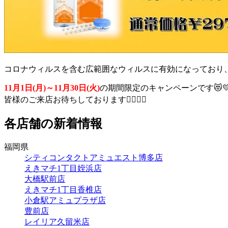
コロナウィルスを含む広範囲なウィルスに有効になっており、
11月1日(月)～11月30日(火)
の期間限定のキャンペーンです😻
皆様のご来店お待ちしております🙇‍♀️🙇‍♀️
各店舗の新着情報
福岡県
シティコンタクトアミュエスト博多店
えきマチ1丁目姪浜店
大橋駅前店
えきマチ1丁目香椎店
小倉駅アミュプラザ店
豊前店
レイリア久留米店