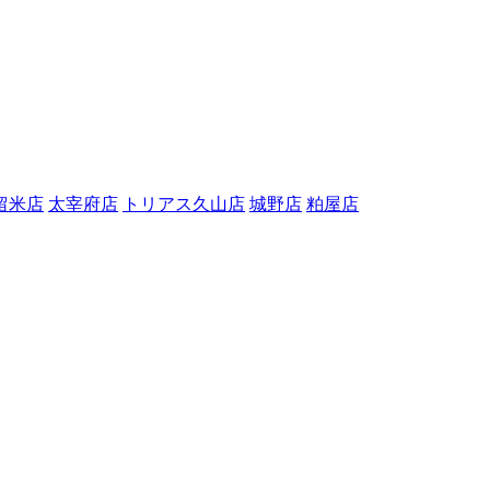
留米店
太宰府店
トリアス久山店
城野店
粕屋店