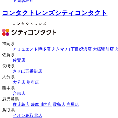
下関彦島店
コンタクトレンズシティコンタクト
福岡県
アミュエスト博多店
えきマチ1丁目姪浜店
大橋駅前店
佐賀県
佐賀店
長崎県
させぼ五番街店
大分県
大分店
別府店
熊本県
合志店
鹿児島県
鹿児島店
薩摩川内店
霧島店
鹿屋店
鳥取県
イオン鳥取北店