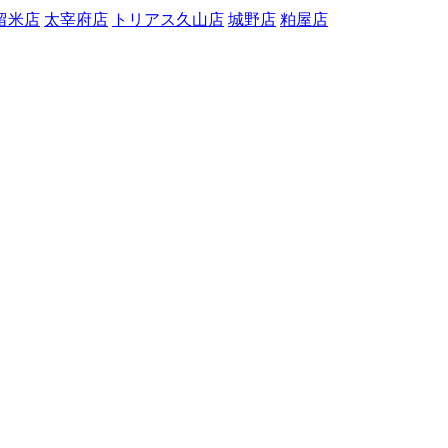
留米店
太宰府店
トリアス久山店
城野店
粕屋店