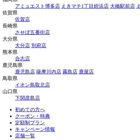
アミュエスト博多店
えきマチ1丁目姪浜店
大橋駅前店
佐賀県
佐賀店
長崎県
させぼ五番街店
大分県
大分店
別府店
熊本県
合志店
鹿児島県
鹿児島店
薩摩川内店
霧島店
鹿屋店
鳥取県
イオン鳥取北店
山口県
下関彦島店
初めての方へ
クーポン・特典
定額制プラン
キャンペーン情報
店舗一覧