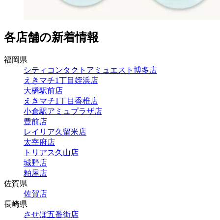
各店舗の新着情報
福岡県
シティコンタクトアミュエスト博多店
えきマチ1丁目姪浜店
大橋駅前店
えきマチ1丁目香椎店
小倉駅アミュプラザ店
豊前店
レイリア久留米店
太宰府店
トリアス久山店
城野店
粕屋店
佐賀県
佐賀店
長崎県
させぼ五番街店