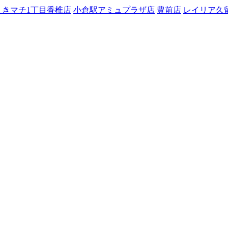
えきマチ1丁目香椎店
小倉駅アミュプラザ店
豊前店
レイリア久