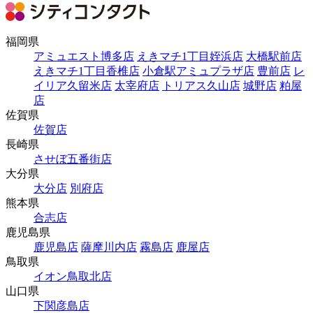
福岡県
アミュエスト博多店
えきマチ1丁目姪浜店
大橋駅前店
えきマチ1丁目香椎店
小倉駅アミュプラザ店
豊前店
レ
イリア久留米店
太宰府店
トリアス久山店
城野店
粕屋
店
佐賀県
佐賀店
長崎県
させぼ五番街店
大分県
大分店
別府店
熊本県
合志店
鹿児島県
鹿児島店
薩摩川内店
霧島店
鹿屋店
鳥取県
イオン鳥取北店
山口県
下関彦島店