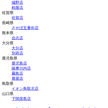
城野店
粕屋店
佐賀県
佐賀店
長崎県
させぼ五番街店
熊本県
合志店
大分県
大分店
別府店
鹿児島県
鹿児島店
薩摩川内店
霧島店
鹿屋店
鳥取県
イオン鳥取北店
山口県
下関彦島店