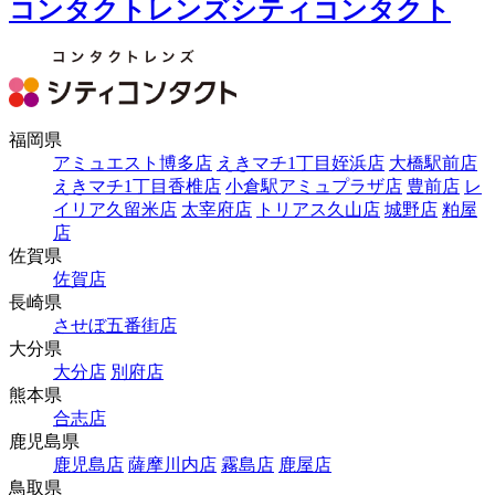
コンタクトレンズシティコンタクト
福岡県
アミュエスト博多店
えきマチ1丁目姪浜店
大橋駅前店
えきマチ1丁目香椎店
小倉駅アミュプラザ店
豊前店
レ
イリア久留米店
太宰府店
トリアス久山店
城野店
粕屋
店
佐賀県
佐賀店
長崎県
させぼ五番街店
大分県
大分店
別府店
熊本県
合志店
鹿児島県
鹿児島店
薩摩川内店
霧島店
鹿屋店
鳥取県