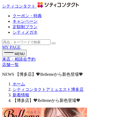
シティコンタクト
クーポン・特典
キャンペーン
定額制プラン
シティメガネ
MY PAGE
MENU
来店・相談会予約
店舗一覧
NEWS
【博多店】💖Bellemeから新色登場💖
ホーム
シティコンタクトアミュエスト博多店
新着情報
【博多店】💖Bellemeから新色登場💖