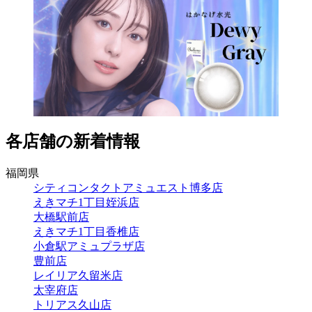
各店舗の新着情報
福岡県
シティコンタクトアミュエスト博多店
えきマチ1丁目姪浜店
大橋駅前店
えきマチ1丁目香椎店
小倉駅アミュプラザ店
豊前店
レイリア久留米店
太宰府店
トリアス久山店