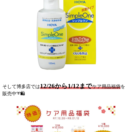
12/26から1/12まで
そして博多店では
ケア用品福袋
を
販売中➰🛍️