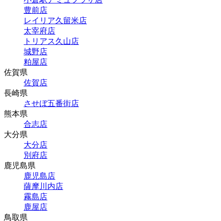
豊前店
レイリア久留米店
太宰府店
トリアス久山店
城野店
粕屋店
佐賀県
佐賀店
長崎県
させぼ五番街店
熊本県
合志店
大分県
大分店
別府店
鹿児島県
鹿児島店
薩摩川内店
霧島店
鹿屋店
鳥取県