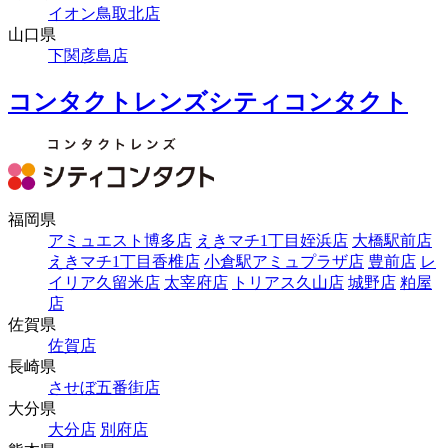
イオン鳥取北店
山口県
下関彦島店
コンタクトレンズシティコンタクト
福岡県
アミュエスト博多店
えきマチ1丁目姪浜店
大橋駅前店
えきマチ1丁目香椎店
小倉駅アミュプラザ店
豊前店
レ
イリア久留米店
太宰府店
トリアス久山店
城野店
粕屋
店
佐賀県
佐賀店
長崎県
させぼ五番街店
大分県
大分店
別府店