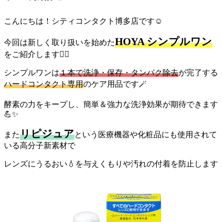
こんにちは！シティコンタクト博多店です☺️
HOYA シンプルワン
今回は新しく取り扱いを始めた
をご紹介します💁‍♀️
シンプルワンは
１本で洗浄・保存・タンパク除去
が完了する
ハードコンタクト専用
のケア用品です🪄
酵素の力をキープし、簡単＆強力な洗浄効果が期待できます
💪✨
リピジュア
また
という医療機器や化粧品にも使用されて
いる高分子新素材で
レンズにうるおい💧を与えくもりや汚れの付着を防止します