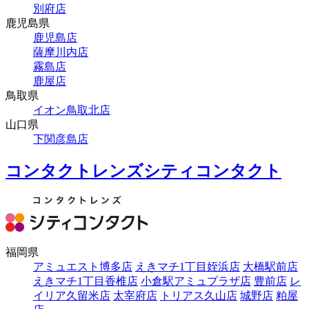
別府店
鹿児島県
鹿児島店
薩摩川内店
霧島店
鹿屋店
鳥取県
イオン鳥取北店
山口県
下関彦島店
コンタクトレンズシティコンタクト
福岡県
アミュエスト博多店
えきマチ1丁目姪浜店
大橋駅前店
えきマチ1丁目香椎店
小倉駅アミュプラザ店
豊前店
レ
イリア久留米店
太宰府店
トリアス久山店
城野店
粕屋