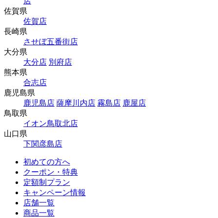
店
佐賀県
佐賀店
長崎県
させぼ五番街店
大分県
大分店
別府店
熊本県
合志店
鹿児島県
鹿児島店
薩摩川内店
霧島店
鹿屋店
鳥取県
イオン鳥取北店
山口県
下関彦島店
初めての方へ
クーポン・特典
定額制プラン
キャンペーン情報
店舗一覧
商品一覧