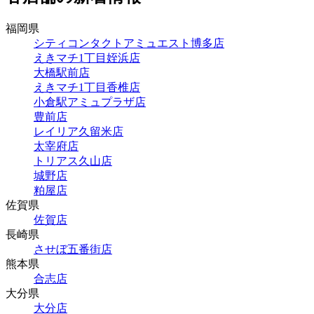
福岡県
シティコンタクトアミュエスト博多店
えきマチ1丁目姪浜店
大橋駅前店
えきマチ1丁目香椎店
小倉駅アミュプラザ店
豊前店
レイリア久留米店
太宰府店
トリアス久山店
城野店
粕屋店
佐賀県
佐賀店
長崎県
させぼ五番街店
熊本県
合志店
大分県
大分店