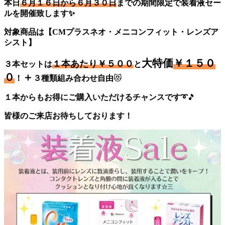
本日
６月１６日から６月３０日
までの期間限定で装着液セー
ルを開催致します✨
対象商品は【CMプラスネオ・メニコンフィット・レンズア
シスト】
大特価
￥１５０
１本あたり￥５００
３本セットは
と
０
＋
！
３種類組み合わせ自由
😻
１本からもお得にご購入いただけるチャンスです➰
🎵
皆様のご来店お待ちしております！