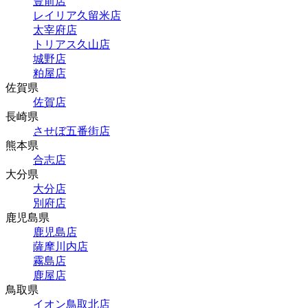
豊前店
レイリア久留米店
太宰府店
トリアス久山店
城野店
粕屋店
佐賀県
佐賀店
長崎県
させぼ五番街店
熊本県
合志店
大分県
大分店
別府店
鹿児島県
鹿児島店
薩摩川内店
霧島店
鹿屋店
鳥取県
イオン鳥取北店