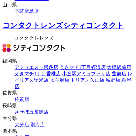
山口県
下関彦島店
コンタクトレンズシティコンタクト
福岡県
アミュエスト博多店
えきマチ1丁目姪浜店
大橋駅前店
えきマチ1丁目香椎店
小倉駅アミュプラザ店
豊前店
レ
イリア久留米店
太宰府店
トリアス久山店
城野店
粕屋
店
佐賀県
佐賀店
長崎県
させぼ五番街店
大分県
大分店
別府店
熊本県