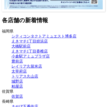
各店舗の新着情報
福岡県
シティコンタクトアミュエスト博多店
えきマチ1丁目姪浜店
大橋駅前店
えきマチ1丁目香椎店
小倉駅アミュプラザ店
豊前店
レイリア久留米店
太宰府店
トリアス久山店
城野店
粕屋店
佐賀県
佐賀店
長崎県
させぼ五番街店