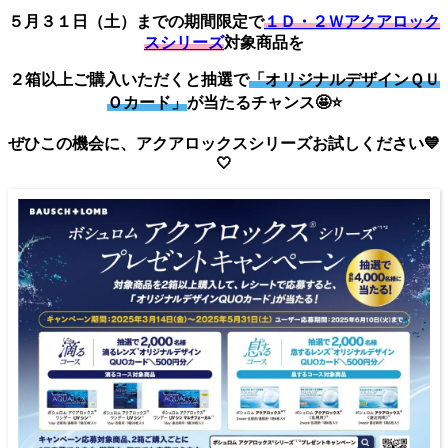
５月３１日（土）までの期間限定で
１Ｄ・２Ｗアクアロック
スシリーズ
対象商品を
２箱以上ご購入いただくと抽選で
「オリジナルデザインＱＵ
Ｏカード」
が当たるチャンス🤩⭐
ぜひこの機会に、アクアロックスシリーズお試しください💙
🤍