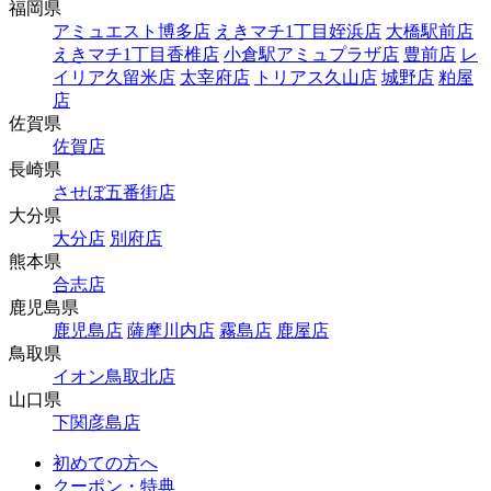
福岡県
アミュエスト博多店
えきマチ1丁目姪浜店
大橋駅前店
えきマチ1丁目香椎店
小倉駅アミュプラザ店
豊前店
レ
イリア久留米店
太宰府店
トリアス久山店
城野店
粕屋
店
佐賀県
佐賀店
長崎県
させぼ五番街店
大分県
大分店
別府店
熊本県
合志店
鹿児島県
鹿児島店
薩摩川内店
霧島店
鹿屋店
鳥取県
イオン鳥取北店
山口県
下関彦島店
初めての方へ
クーポン・特典