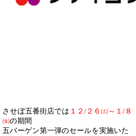
させぼ五番街店では
１２/２６㈯～１/８
㈮
の期間
五バーゲン第一弾のセールを実施いた