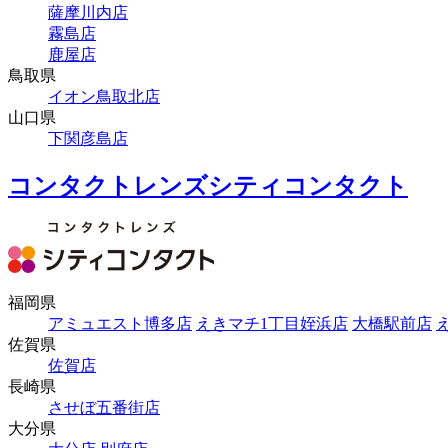
薩摩川内店
霧島店
鹿屋店
鳥取県
イオン鳥取北店
山口県
下関彦島店
コンタクトレンズシティコンタクト
福岡県
アミュエスト博多店
えきマチ1丁目姪浜店
大橋駅前店
佐賀県
佐賀店
長崎県
させぼ五番街店
大分県