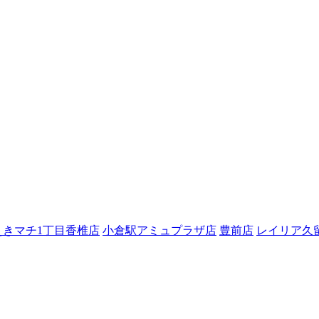
えきマチ1丁目香椎店
小倉駅アミュプラザ店
豊前店
レイリア久