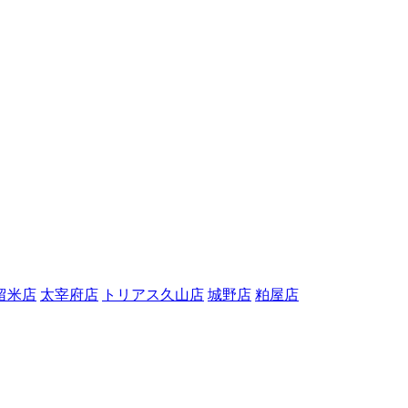
留米店
太宰府店
トリアス久山店
城野店
粕屋店