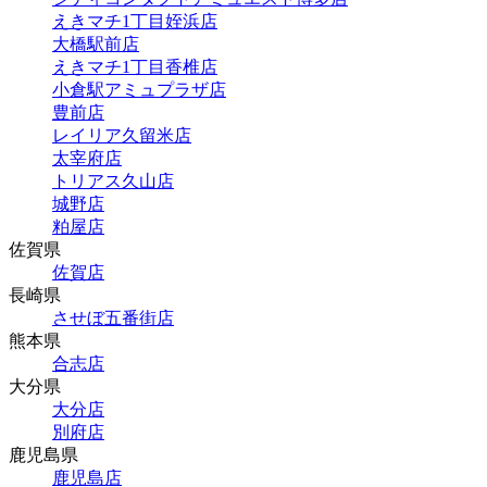
えきマチ1丁目姪浜店
大橋駅前店
えきマチ1丁目香椎店
小倉駅アミュプラザ店
豊前店
レイリア久留米店
太宰府店
トリアス久山店
城野店
粕屋店
佐賀県
佐賀店
長崎県
させぼ五番街店
熊本県
合志店
大分県
大分店
別府店
鹿児島県
鹿児島店