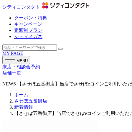
シティコンタクト
クーポン・特典
キャンペーン
定額制プラン
シティメガネ
MY PAGE
MENU
来店・相談会予約
店舗一覧
NEWS
【させぼ五番街店】当店でさせぼeコインご利用いた
ホーム
させぼ五番街店
新着情報
【させぼ五番街店】当店でさせぼeコインご利用いただ