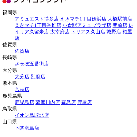
福岡県
アミュエスト博多店
えきマチ1丁目姪浜店
大橋駅前店
えきマチ1丁目香椎店
小倉駅アミュプラザ店
豊前店
レ
イリア久留米店
太宰府店
トリアス久山店
城野店
粕屋
店
佐賀県
佐賀店
長崎県
させぼ五番街店
大分県
大分店
別府店
熊本県
合志店
鹿児島県
鹿児島店
薩摩川内店
霧島店
鹿屋店
鳥取県
イオン鳥取北店
山口県
下関彦島店