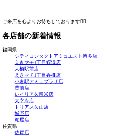
ご来店を心よりお待ちしております🙇‍♀️
各店舗の新着情報
福岡県
シティコンタクトアミュエスト博多店
えきマチ1丁目姪浜店
大橋駅前店
えきマチ1丁目香椎店
小倉駅アミュプラザ店
豊前店
レイリア久留米店
太宰府店
トリアス久山店
城野店
粕屋店
佐賀県
佐賀店