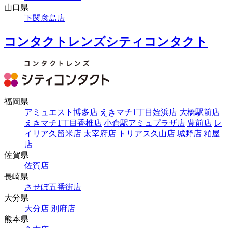
山口県
下関彦島店
コンタクトレンズシティコンタクト
福岡県
アミュエスト博多店
えきマチ1丁目姪浜店
大橋駅前店
えきマチ1丁目香椎店
小倉駅アミュプラザ店
豊前店
レ
イリア久留米店
太宰府店
トリアス久山店
城野店
粕屋
店
佐賀県
佐賀店
長崎県
させぼ五番街店
大分県
大分店
別府店
熊本県