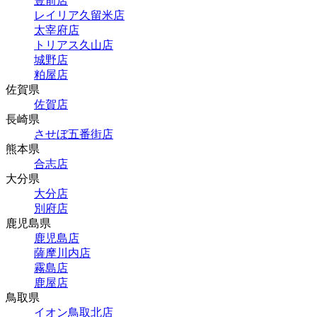
豊前店
レイリア久留米店
太宰府店
トリアス久山店
城野店
粕屋店
佐賀県
佐賀店
長崎県
させぼ五番街店
熊本県
合志店
大分県
大分店
別府店
鹿児島県
鹿児島店
薩摩川内店
霧島店
鹿屋店
鳥取県
イオン鳥取北店