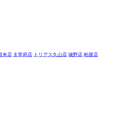
留米店
太宰府店
トリアス久山店
城野店
粕屋店