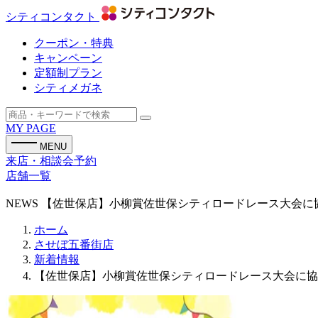
シティコンタクト
クーポン・特典
キャンペーン
定額制プラン
シティメガネ
MY PAGE
MENU
来店・相談会予約
店舗一覧
NEWS
【佐世保店】小柳賞佐世保シティロードレース大会に協賛し
ホーム
させぼ五番街店
新着情報
【佐世保店】小柳賞佐世保シティロードレース大会に協賛し