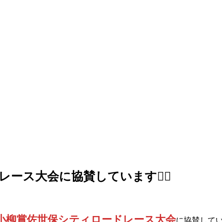
ス大会に協賛しています🏃‍♂️
小柳賞佐世保シティロードレース大会
に協賛して