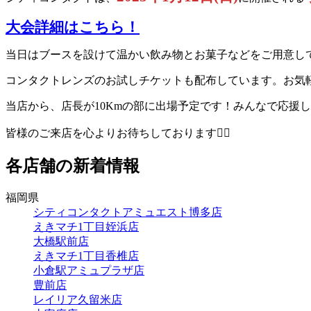
大会詳細はこちら！
当日はブースを設けて温かい飲み物とお菓子などをご用意し
コンタクトレンズのお試しチケットも配布しています。お気
当店から、店長が10Kmの部に出場予定です！みんなで応援しまし
皆様のご来店を心よりお待ちしております🙋‍♀️
各店舗の新着情報
福岡県
シティコンタクトアミュエスト博多店
えきマチ1丁目姪浜店
大橋駅前店
えきマチ1丁目香椎店
小倉駅アミュプラザ店
豊前店
レイリア久留米店