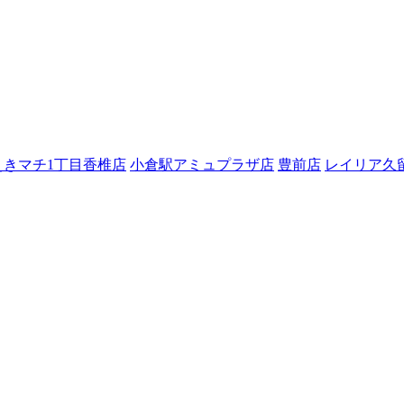
えきマチ1丁目香椎店
小倉駅アミュプラザ店
豊前店
レイリア久