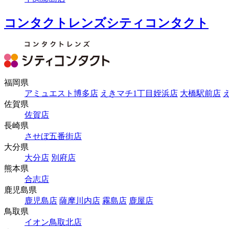
コンタクトレンズシティコンタクト
福岡県
アミュエスト博多店
えきマチ1丁目姪浜店
大橋駅前店
佐賀県
佐賀店
長崎県
させぼ五番街店
大分県
大分店
別府店
熊本県
合志店
鹿児島県
鹿児島店
薩摩川内店
霧島店
鹿屋店
鳥取県
イオン鳥取北店