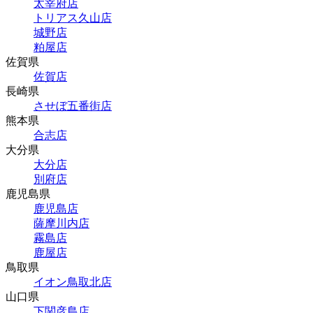
太宰府店
トリアス久山店
城野店
粕屋店
佐賀県
佐賀店
長崎県
させぼ五番街店
熊本県
合志店
大分県
大分店
別府店
鹿児島県
鹿児島店
薩摩川内店
霧島店
鹿屋店
鳥取県
イオン鳥取北店
山口県
下関彦島店