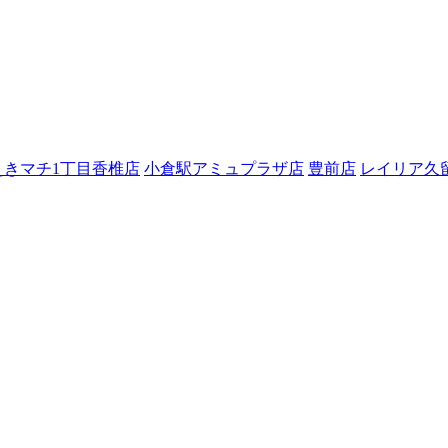
えきマチ1丁目香椎店
小倉駅アミュプラザ店
豊前店
レイリア久