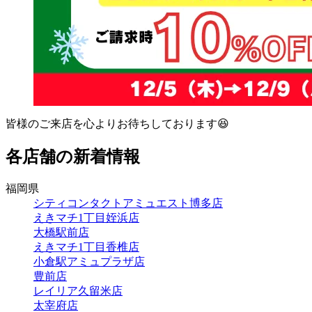
皆様のご来店を心よりお待ちしております😆
各店舗の新着情報
福岡県
シティコンタクトアミュエスト博多店
えきマチ1丁目姪浜店
大橋駅前店
えきマチ1丁目香椎店
小倉駅アミュプラザ店
豊前店
レイリア久留米店
太宰府店