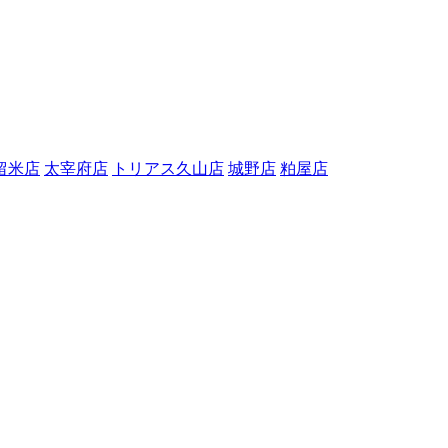
留米店
太宰府店
トリアス久山店
城野店
粕屋店