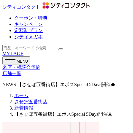
シティコンタクト
クーポン・特典
キャンペーン
定額制プラン
シティメガネ
MY PAGE
MENU
来店・相談会予約
店舗一覧
NEWS
【させぼ五番街店】エポスSpecial 5Days開催🎄
ホーム
させぼ五番街店
新着情報
【させぼ五番街店】エポスSpecial 5Days開催🎄