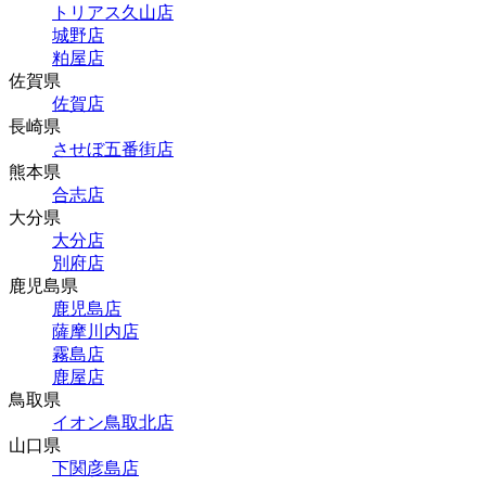
トリアス久山店
城野店
粕屋店
佐賀県
佐賀店
長崎県
させぼ五番街店
熊本県
合志店
大分県
大分店
別府店
鹿児島県
鹿児島店
薩摩川内店
霧島店
鹿屋店
鳥取県
イオン鳥取北店
山口県
下関彦島店