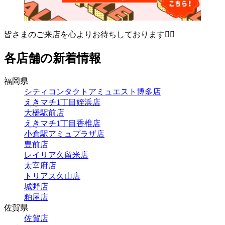
皆さまのご来店を心よりお待ちしております🙇‍♀️
各店舗の新着情報
福岡県
シティコンタクトアミュエスト博多店
えきマチ1丁目姪浜店
大橋駅前店
えきマチ1丁目香椎店
小倉駅アミュプラザ店
豊前店
レイリア久留米店
太宰府店
トリアス久山店
城野店
粕屋店
佐賀県
佐賀店