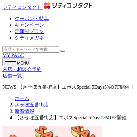
シティコンタクト
クーポン・特典
キャンペーン
定額制プラン
シティメガネ
MY PAGE
MENU
来店・相談会予約
店舗一覧
NEWS
【させぼ五番街店】エポスSpecial 5Days5%OFF開催！
ホーム
させぼ五番街店
新着情報
【させぼ五番街店】エポスSpecial 5Days5%OFF開催！