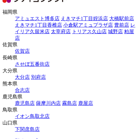
福岡県
アミュエスト博多店
えきマチ1丁目姪浜店
大橋駅前店
えきマチ1丁目香椎店
小倉駅アミュプラザ店
豊前店
レ
イリア久留米店
太宰府店
トリアス久山店
城野店
粕屋
店
佐賀県
佐賀店
長崎県
させぼ五番街店
大分県
大分店
別府店
熊本県
合志店
鹿児島県
鹿児島店
薩摩川内店
霧島店
鹿屋店
鳥取県
イオン鳥取北店
山口県
下関彦島店