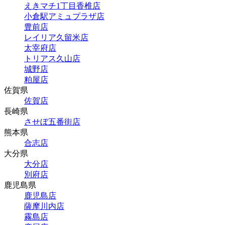
えきマチ1丁目香椎店
小倉駅アミュプラザ店
豊前店
レイリア久留米店
太宰府店
トリアス久山店
城野店
粕屋店
佐賀県
佐賀店
長崎県
させぼ五番街店
熊本県
合志店
大分県
大分店
別府店
鹿児島県
鹿児島店
薩摩川内店
霧島店