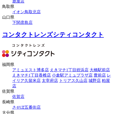
鹿屋店
鳥取県
イオン鳥取北店
山口県
下関彦島店
コンタクトレンズシティコンタクト
福岡県
アミュエスト博多店
えきマチ1丁目姪浜店
大橋駅前店
えきマチ1丁目香椎店
小倉駅アミュプラザ店
豊前店
レ
イリア久留米店
太宰府店
トリアス久山店
城野店
粕屋
店
佐賀県
佐賀店
長崎県
させぼ五番街店
大分県