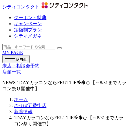
シティコンタクト
クーポン・特典
キャンペーン
定額制プラン
シティメガネ
MY PAGE
MENU
来店・相談会予約
店舗一覧
NEWS
1DAYカラコンならFRUTTIE🍓🍇🍊【～8/31までカラ
コン祭り開催中】
ホーム
させぼ五番街店
新着情報
1DAYカラコンならFRUTTIE🍓🍇🍊【～8/31までカラ
コン祭り開催中】