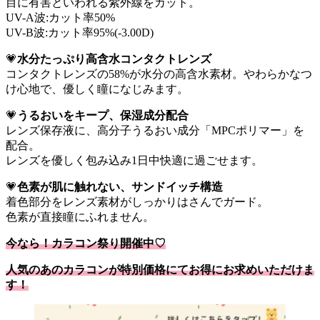
目に有害といわれる紫外線をカット。
UV-A波:カット率50%
UV-B波:カット率95%(-3.00D)
💗
水分たっぷり高含水コンタクトレンズ
コンタクトレンズの58%が水分の高含水素材。やわらかなつ
け心地で、優しく瞳になじみます。
💗
うるおいをキープ、保湿成分配合
レンズ保存液に、高分子うるおい成分「MPCポリマー」を
配合。
レンズを優しく包み込み1日中快適に過ごせます。
💗
色素が肌に触れない、サンドイッチ構造
着色部分をレンズ素材がしっかりはさんでガード。
色素が直接瞳にふれません。
今なら！カラコン祭り開催中♡
人気のあのカラコンが特別価格にてお得にお求めいただけま
す！