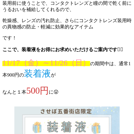
装用前に使うことで、コンタクトレンズと瞳の間で乾く前に
うるおいを補給してくれるので、
乾燥感、レンズの汚れ防止、さらにコンタクトレンズ装用時
の異物感の防止・軽減に効果的なアイテム
です！
ここで、装着液をお得にお求めいただけるご案内です
💁‍♀️
11/17（金）～11/26（日）
の期間中は、通常1
装着液
本900円の
が
500円
なんと１本
に😲