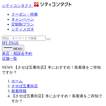
シティコンタクト
クーポン・特典
キャンペーン
定額制プラン
シティメガネ
MY PAGE
MENU
来店・相談会予約
店舗一覧
NEWS
【させぼ五番街店】冬におすすめ！装着液をご存知
ですか？
ホーム
させぼ五番街店
新着情報
【させぼ五番街店】冬におすすめ！装着液をご存知で
すか？