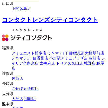
山口県
下関彦島店
コンタクトレンズシティコンタクト
福岡県
アミュエスト博多店
えきマチ1丁目姪浜店
大橋駅前店
えきマチ1丁目香椎店
小倉駅アミュプラザ店
豊前店
レ
イリア久留米店
太宰府店
トリアス久山店
城野店
粕屋
店
佐賀県
佐賀店
長崎県
させぼ五番街店
大分県
大分店
別府店
熊本県