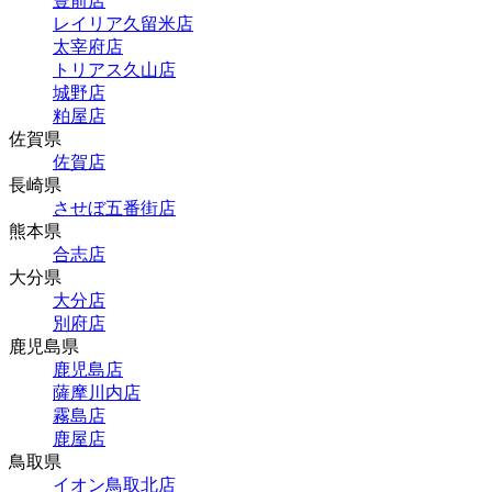
豊前店
レイリア久留米店
太宰府店
トリアス久山店
城野店
粕屋店
佐賀県
佐賀店
長崎県
させぼ五番街店
熊本県
合志店
大分県
大分店
別府店
鹿児島県
鹿児島店
薩摩川内店
霧島店
鹿屋店
鳥取県
イオン鳥取北店