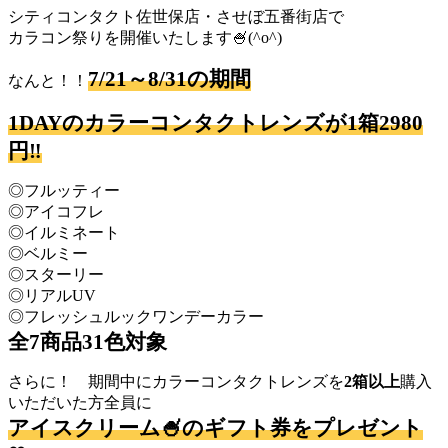
シティコンタクト佐世保店・させぼ五番街店で
カラコン祭りを開催いたします🍧(^o^)
7/21～8/31の期間
なんと！！
1DAYのカラーコンタクトレンズが1箱2980
円‼
◎フルッティー
◎アイコフレ
◎イルミネート
◎ベルミー
◎スターリー
◎リアルUV
◎フレッシュルックワンデーカラー
全7商品31色対象
さらに！ 期間中にカラーコンタクトレンズを
2箱以上
購入
いただいた方全員に
アイスクリーム🍧のギフト券をプレゼント