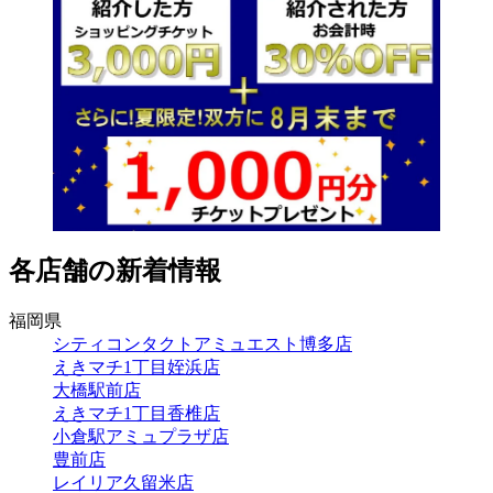
各店舗の新着情報
福岡県
シティコンタクトアミュエスト博多店
えきマチ1丁目姪浜店
大橋駅前店
えきマチ1丁目香椎店
小倉駅アミュプラザ店
豊前店
レイリア久留米店