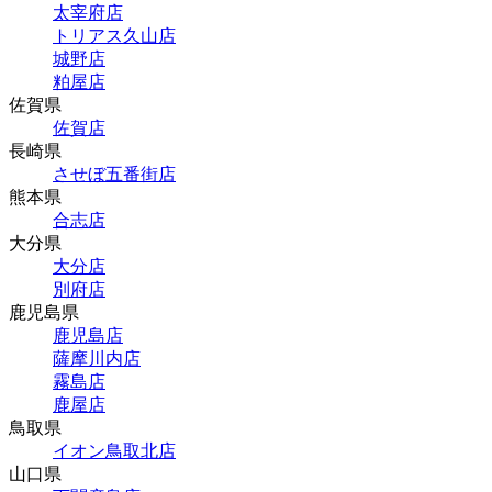
太宰府店
トリアス久山店
城野店
粕屋店
佐賀県
佐賀店
長崎県
させぼ五番街店
熊本県
合志店
大分県
大分店
別府店
鹿児島県
鹿児島店
薩摩川内店
霧島店
鹿屋店
鳥取県
イオン鳥取北店
山口県