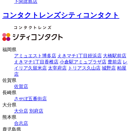
下関彦島店
コンタクトレンズシティコンタクト
福岡県
アミュエスト博多店
えきマチ1丁目姪浜店
大橋駅前店
えきマチ1丁目香椎店
小倉駅アミュプラザ店
豊前店
レ
イリア久留米店
太宰府店
トリアス久山店
城野店
粕屋
店
佐賀県
佐賀店
長崎県
させぼ五番街店
大分県
大分店
別府店
熊本県
合志店
鹿児島県