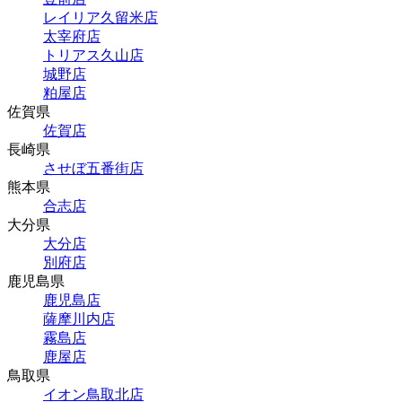
レイリア久留米店
太宰府店
トリアス久山店
城野店
粕屋店
佐賀県
佐賀店
長崎県
させぼ五番街店
熊本県
合志店
大分県
大分店
別府店
鹿児島県
鹿児島店
薩摩川内店
霧島店
鹿屋店
鳥取県
イオン鳥取北店