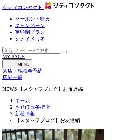
シティコンタクト
クーポン・特典
キャンペーン
定額制プラン
シティメガネ
MY PAGE
MENU
来店・相談会予約
店舗一覧
NEWS
【スタッフブログ】お友達編
ホーム
させぼ五番街店
新着情報
【スタッフブログ】お友達編