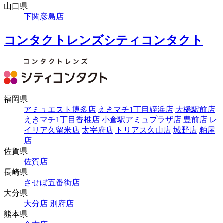
山口県
下関彦島店
コンタクトレンズシティコンタクト
福岡県
アミュエスト博多店
えきマチ1丁目姪浜店
大橋駅前店
えきマチ1丁目香椎店
小倉駅アミュプラザ店
豊前店
レ
イリア久留米店
太宰府店
トリアス久山店
城野店
粕屋
店
佐賀県
佐賀店
長崎県
させぼ五番街店
大分県
大分店
別府店
熊本県