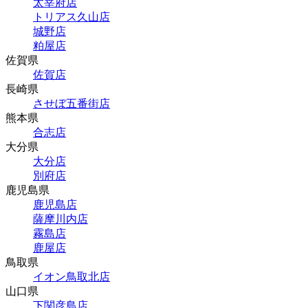
太宰府店
トリアス久山店
城野店
粕屋店
佐賀県
佐賀店
長崎県
させぼ五番街店
熊本県
合志店
大分県
大分店
別府店
鹿児島県
鹿児島店
薩摩川内店
霧島店
鹿屋店
鳥取県
イオン鳥取北店
山口県
下関彦島店