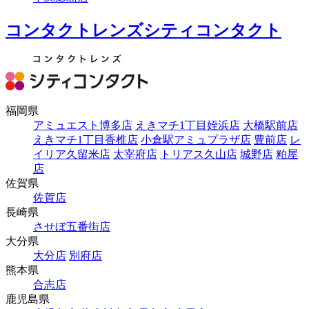
コンタクトレンズシティコンタクト
福岡県
アミュエスト博多店
えきマチ1丁目姪浜店
大橋駅前店
えきマチ1丁目香椎店
小倉駅アミュプラザ店
豊前店
レ
イリア久留米店
太宰府店
トリアス久山店
城野店
粕屋
店
佐賀県
佐賀店
長崎県
させぼ五番街店
大分県
大分店
別府店
熊本県
合志店
鹿児島県