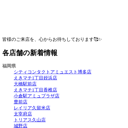
皆様のご来店を、心からお待ちしております🥰✨
各店舗の新着情報
福岡県
シティコンタクトアミュエスト博多店
えきマチ1丁目姪浜店
大橋駅前店
えきマチ1丁目香椎店
小倉駅アミュプラザ店
豊前店
レイリア久留米店
太宰府店
トリアス久山店
城野店