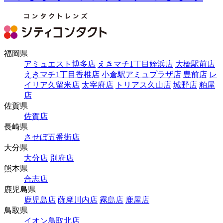
福岡県
アミュエスト博多店
えきマチ1丁目姪浜店
大橋駅前店
えきマチ1丁目香椎店
小倉駅アミュプラザ店
豊前店
レ
イリア久留米店
太宰府店
トリアス久山店
城野店
粕屋
店
佐賀県
佐賀店
長崎県
させぼ五番街店
大分県
大分店
別府店
熊本県
合志店
鹿児島県
鹿児島店
薩摩川内店
霧島店
鹿屋店
鳥取県
イオン鳥取北店