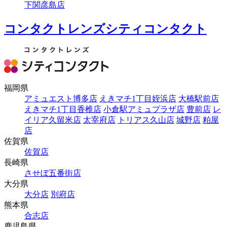
下関彦島店
コンタクトレンズシティコンタクト
福岡県
アミュエスト博多店
えきマチ1丁目姪浜店
大橋駅前店
えきマチ1丁目香椎店
小倉駅アミュプラザ店
豊前店
レ
イリア久留米店
太宰府店
トリアス久山店
城野店
粕屋
店
佐賀県
佐賀店
長崎県
させぼ五番街店
大分県
大分店
別府店
熊本県
合志店
鹿児島県