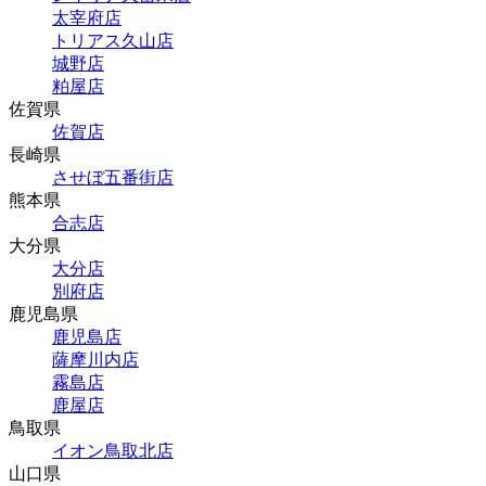
太宰府店
トリアス久山店
城野店
粕屋店
佐賀県
佐賀店
長崎県
させぼ五番街店
熊本県
合志店
大分県
大分店
別府店
鹿児島県
鹿児島店
薩摩川内店
霧島店
鹿屋店
鳥取県
イオン鳥取北店
山口県