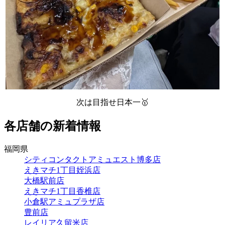
次は目指せ日本一🥇
各店舗の新着情報
福岡県
シティコンタクトアミュエスト博多店
えきマチ1丁目姪浜店
大橋駅前店
えきマチ1丁目香椎店
小倉駅アミュプラザ店
豊前店
レイリア久留米店