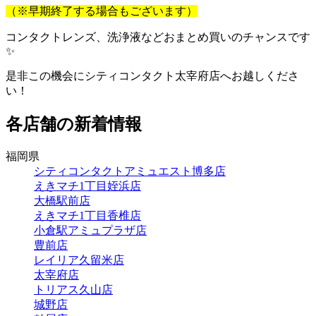
（※早期終了する場合もございます）
コンタクトレンズ、洗浄液などおまとめ買いのチャンスです
✨
是非この機会にシティコンタクト太宰府店へお越しくださ
い！
各店舗の新着情報
福岡県
シティコンタクトアミュエスト博多店
えきマチ1丁目姪浜店
大橋駅前店
えきマチ1丁目香椎店
小倉駅アミュプラザ店
豊前店
レイリア久留米店
太宰府店
トリアス久山店
城野店