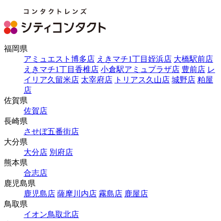
福岡県
アミュエスト博多店
えきマチ1丁目姪浜店
大橋駅前店
えきマチ1丁目香椎店
小倉駅アミュプラザ店
豊前店
レ
イリア久留米店
太宰府店
トリアス久山店
城野店
粕屋
店
佐賀県
佐賀店
長崎県
させぼ五番街店
大分県
大分店
別府店
熊本県
合志店
鹿児島県
鹿児島店
薩摩川内店
霧島店
鹿屋店
鳥取県
イオン鳥取北店