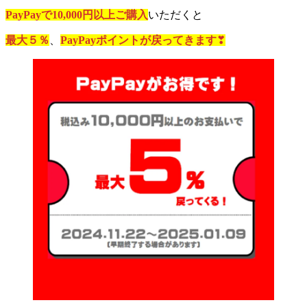
PayPayで10,000円以上ご購入
いただくと
最大５％
、
PayPayポイントが戻ってきます
❣