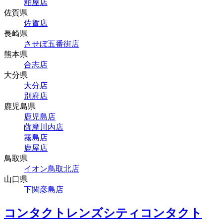
粕屋店
佐賀県
佐賀店
長崎県
させぼ五番街店
熊本県
合志店
大分県
大分店
別府店
鹿児島県
鹿児島店
薩摩川内店
霧島店
鹿屋店
鳥取県
イオン鳥取北店
山口県
下関彦島店
コンタクトレンズシティコンタクト