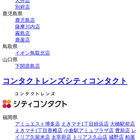
大分店
別府店
鹿児島県
鹿児島店
薩摩川内店
霧島店
鹿屋店
鳥取県
イオン鳥取北店
山口県
下関彦島店
コンタクトレンズシティコンタクト
福岡県
アミュエスト博多店
えきマチ1丁目姪浜店
大橋駅前店
えきマチ1丁目香椎店
小倉駅アミュプラザ店
豊前店
レ
イリア久留米店
太宰府店
トリアス久山店
城野店
粕屋