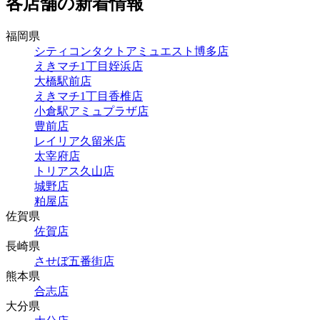
各店舗の新着情報
福岡県
シティコンタクトアミュエスト博多店
えきマチ1丁目姪浜店
大橋駅前店
えきマチ1丁目香椎店
小倉駅アミュプラザ店
豊前店
レイリア久留米店
太宰府店
トリアス久山店
城野店
粕屋店
佐賀県
佐賀店
長崎県
させぼ五番街店
熊本県
合志店
大分県