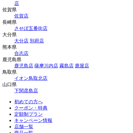
店
佐賀県
佐賀店
長崎県
させぼ五番街店
大分県
大分店
別府店
熊本県
合志店
鹿児島県
鹿児島店
薩摩川内店
霧島店
鹿屋店
鳥取県
イオン鳥取北店
山口県
下関彦島店
初めての方へ
クーポン・特典
定額制プラン
キャンペーン情報
店舗一覧
商品一覧