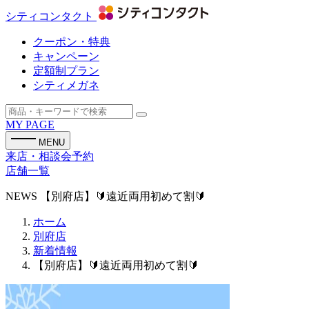
シティコンタクト
クーポン・特典
キャンペーン
定額制プラン
シティメガネ
MY PAGE
MENU
来店・相談会予約
店舗一覧
NEWS
【別府店】🔰遠近両用初めて割🔰
ホーム
別府店
新着情報
【別府店】🔰遠近両用初めて割🔰