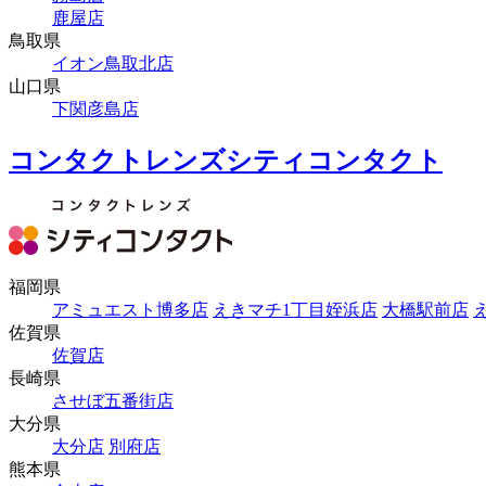
鹿屋店
鳥取県
イオン鳥取北店
山口県
下関彦島店
コンタクトレンズシティコンタクト
福岡県
アミュエスト博多店
えきマチ1丁目姪浜店
大橋駅前店
佐賀県
佐賀店
長崎県
させぼ五番街店
大分県
大分店
別府店
熊本県