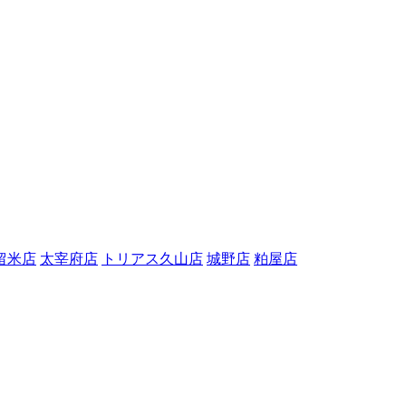
留米店
太宰府店
トリアス久山店
城野店
粕屋店