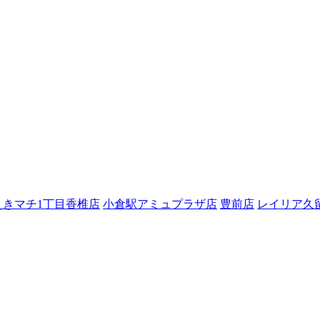
えきマチ1丁目香椎店
小倉駅アミュプラザ店
豊前店
レイリア久