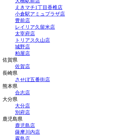
大橋駅前店
えきマチ1丁目香椎店
小倉駅アミュプラザ店
豊前店
レイリア久留米店
太宰府店
トリアス久山店
城野店
粕屋店
佐賀県
佐賀店
長崎県
させぼ五番街店
熊本県
合志店
大分県
大分店
別府店
鹿児島県
鹿児島店
薩摩川内店
霧島店