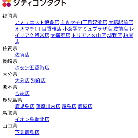
福岡県
アミュエスト博多店
えきマチ1丁目姪浜店
大橋駅前店
えきマチ1丁目香椎店
小倉駅アミュプラザ店
豊前店
レ
イリア久留米店
太宰府店
トリアス久山店
城野店
粕屋
店
佐賀県
佐賀店
長崎県
させぼ五番街店
大分県
大分店
別府店
熊本県
合志店
鹿児島県
鹿児島店
薩摩川内店
霧島店
鹿屋店
鳥取県
イオン鳥取北店
山口県
下関彦島店