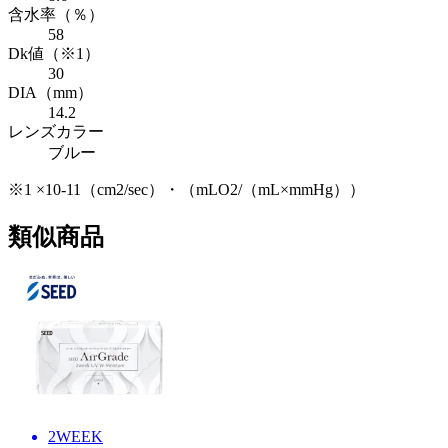
含水率
（％）
58
Dk値
（※1）
30
DIA
（mm）
14.2
レンズカラー
ブルー
※1 ×10-11（cm2/sec）・（mLO2/（mL×mmHg））
類似商品
2WEEK