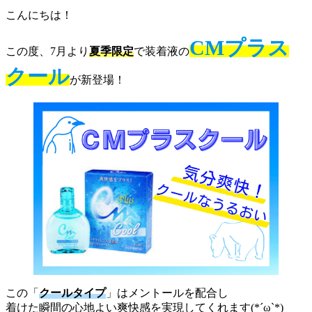
こんにちは！
CMプラス
この度、7月より
夏季限定
で装着液の
クール
が新登場！
この「
クールタイプ
」はメントールを配合し
着けた瞬間の心地よい爽快感を実現してくれます(*´ω`*)