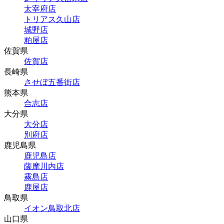
太宰府店
トリアス久山店
城野店
粕屋店
佐賀県
佐賀店
長崎県
させぼ五番街店
熊本県
合志店
大分県
大分店
別府店
鹿児島県
鹿児島店
薩摩川内店
霧島店
鹿屋店
鳥取県
イオン鳥取北店
山口県