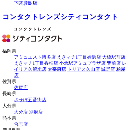
下関彦島店
コンタクトレンズシティコンタクト
福岡県
アミュエスト博多店
えきマチ1丁目姪浜店
大橋駅前店
えきマチ1丁目香椎店
小倉駅アミュプラザ店
豊前店
レ
イリア久留米店
太宰府店
トリアス久山店
城野店
粕屋
店
佐賀県
佐賀店
長崎県
させぼ五番街店
大分県
大分店
別府店
熊本県
合志店