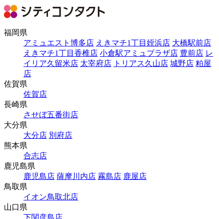
福岡県
アミュエスト博多店
えきマチ1丁目姪浜店
大橋駅前店
えきマチ1丁目香椎店
小倉駅アミュプラザ店
豊前店
レ
イリア久留米店
太宰府店
トリアス久山店
城野店
粕屋
店
佐賀県
佐賀店
長崎県
させぼ五番街店
大分県
大分店
別府店
熊本県
合志店
鹿児島県
鹿児島店
薩摩川内店
霧島店
鹿屋店
鳥取県
イオン鳥取北店
山口県
下関彦島店