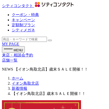
シティコンタクト
クーポン・特典
キャンペーン
定額制プラン
シティメガネ
MY PAGE
MENU
来店・相談会予約
店舗一覧
NEWS
【イオン鳥取北店】歳末ＳＡＬＥ開催！！
ホーム
イオン鳥取北店
新着情報
【イオン鳥取北店】歳末ＳＡＬＥ開催！！