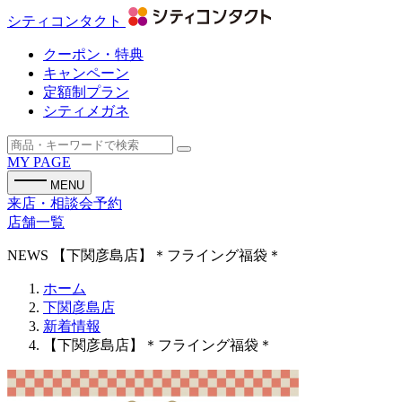
シティコンタクト
クーポン・特典
キャンペーン
定額制プラン
シティメガネ
MY PAGE
MENU
来店・相談会予約
店舗一覧
NEWS
【下関彦島店】＊フライング福袋＊
ホーム
下関彦島店
新着情報
【下関彦島店】＊フライング福袋＊