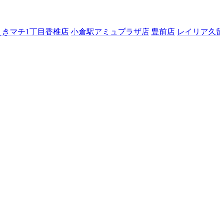
えきマチ1丁目香椎店
小倉駅アミュプラザ店
豊前店
レイリア久