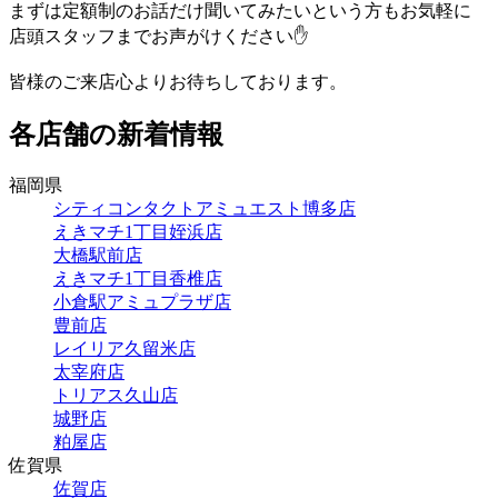
まずは定額制のお話だけ聞いてみたいという方もお気軽に
店頭スタッフまでお声がけください✋
皆様のご来店心よりお待ちしております。
各店舗の新着情報
福岡県
シティコンタクトアミュエスト博多店
えきマチ1丁目姪浜店
大橋駅前店
えきマチ1丁目香椎店
小倉駅アミュプラザ店
豊前店
レイリア久留米店
太宰府店
トリアス久山店
城野店
粕屋店
佐賀県
佐賀店