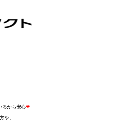
いるから安心
❤
た方や、