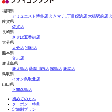
福岡県
アミュエスト博多店
えきマチ1丁目姪浜店
大橋駅前店
佐賀県
佐賀店
長崎県
させぼ五番街店
大分県
大分店
別府店
熊本県
合志店
鹿児島県
鹿児島店
薩摩川内店
霧島店
鹿屋店
鳥取県
イオン鳥取北店
山口県
下関彦島店
初めての方へ
クーポン・特典
定額制プラン