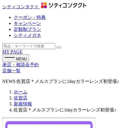
シティコンタクト
クーポン・特典
キャンペーン
定額制プラン
シティメガネ
MY PAGE
MENU
来店・相談会予約
店舗一覧
NEWS
佐賀店＊メルスプランに1dayカラーレンズ初登場♪
ホーム
佐賀店
新着情報
佐賀店＊メルスプランに1dayカラーレンズ初登場♪