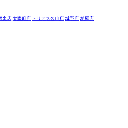
留米店
太宰府店
トリアス久山店
城野店
粕屋店