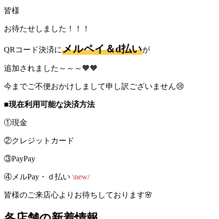
皆様
お待たせしました！！！
メルペイ＆d払い
QRコード決済に
が
追加されました～～～🧡🧡
今までご不便おかけしまして申し訳ございません😢
■
現在利用可能な決済方法
①現金
②クレジットカード
③PayPay
④メルPay・ｄ払い
\new/
皆様のご来店心よりお待ちしております🌸
各店舗の新着情報