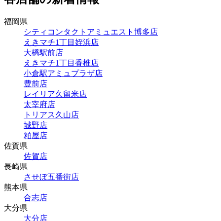
福岡県
シティコンタクトアミュエスト博多店
えきマチ1丁目姪浜店
大橋駅前店
えきマチ1丁目香椎店
小倉駅アミュプラザ店
豊前店
レイリア久留米店
太宰府店
トリアス久山店
城野店
粕屋店
佐賀県
佐賀店
長崎県
させぼ五番街店
熊本県
合志店
大分県
大分店