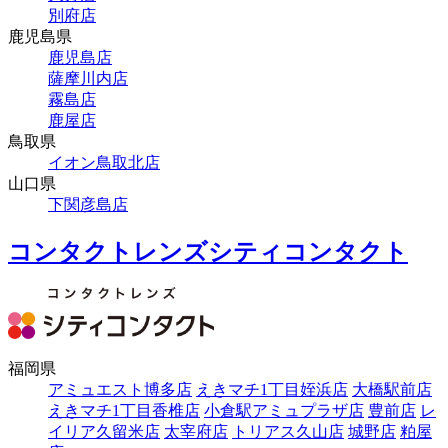
別府店
鹿児島県
鹿児島店
薩摩川内店
霧島店
鹿屋店
鳥取県
イオン鳥取北店
山口県
下関彦島店
コンタクトレンズシティコンタクト
福岡県
アミュエスト博多店
えきマチ1丁目姪浜店
大橋駅前店
えきマチ1丁目香椎店
小倉駅アミュプラザ店
豊前店
レ
イリア久留米店
太宰府店
トリアス久山店
城野店
粕屋