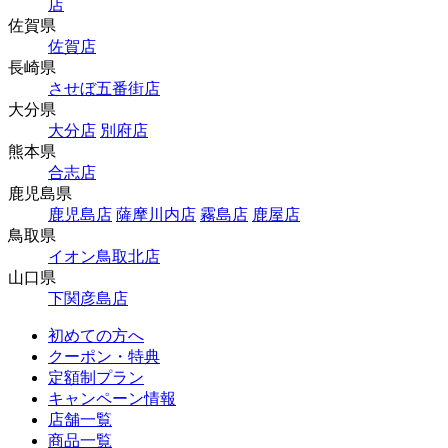
店
佐賀県
佐賀店
長崎県
させぼ五番街店
大分県
大分店
別府店
熊本県
合志店
鹿児島県
鹿児島店
薩摩川内店
霧島店
鹿屋店
鳥取県
イオン鳥取北店
山口県
下関彦島店
初めての方へ
クーポン・特典
定額制プラン
キャンペーン情報
店舗一覧
商品一覧