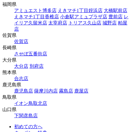
福岡県
アミュエスト博多店
えきマチ1丁目姪浜店
大橋駅前店
えきマチ1丁目香椎店
小倉駅アミュプラザ店
豊前店
レ
イリア久留米店
太宰府店
トリアス久山店
城野店
粕屋
店
佐賀県
佐賀店
長崎県
させぼ五番街店
大分県
大分店
別府店
熊本県
合志店
鹿児島県
鹿児島店
薩摩川内店
霧島店
鹿屋店
鳥取県
イオン鳥取北店
山口県
下関彦島店
初めての方へ