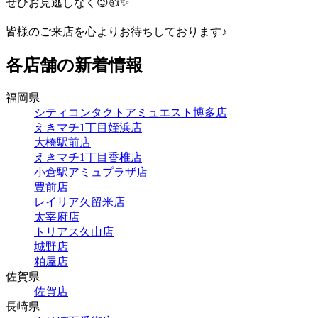
ぜひお見逃しなく😉👍✨
皆様のご来店を心よりお待ちしております♪
各店舗の新着情報
福岡県
シティコンタクトアミュエスト博多店
えきマチ1丁目姪浜店
大橋駅前店
えきマチ1丁目香椎店
小倉駅アミュプラザ店
豊前店
レイリア久留米店
太宰府店
トリアス久山店
城野店
粕屋店
佐賀県
佐賀店
長崎県