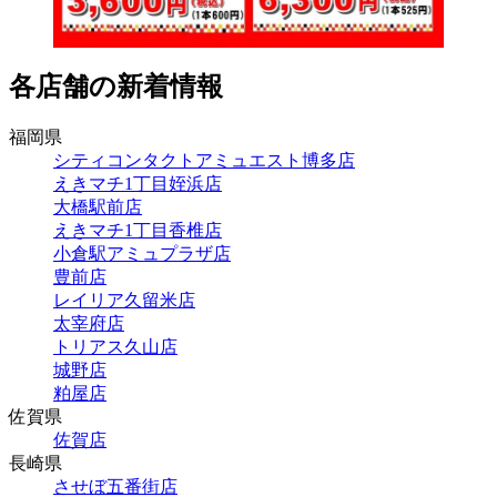
各店舗の新着情報
福岡県
シティコンタクトアミュエスト博多店
えきマチ1丁目姪浜店
大橋駅前店
えきマチ1丁目香椎店
小倉駅アミュプラザ店
豊前店
レイリア久留米店
太宰府店
トリアス久山店
城野店
粕屋店
佐賀県
佐賀店
長崎県
させぼ五番街店