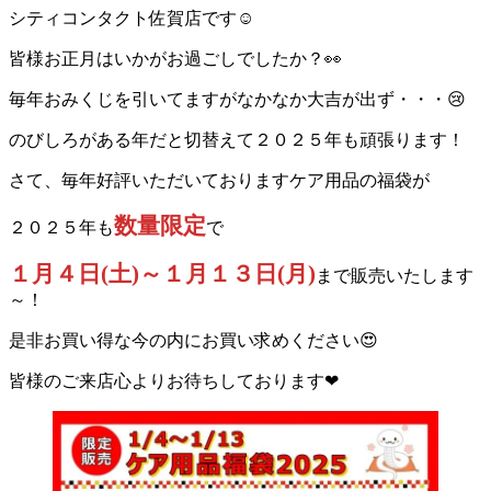
シティコンタクト佐賀店です☺
皆様お正月はいかがお過ごしでしたか？👀
毎年おみくじを引いてますがなかなか大吉が出ず・・・😢
のびしろがある年だと切替えて２０２５年も頑張ります！
さて、毎年好評いただいておりますケア用品の福袋が
数量限定
２０２５年も
で
１月４日(土)～１月１３日(月)
まで販売いたします
～！
是非お買い得な今の内にお買い求めください😍
皆様のご来店心よりお待ちしております❤