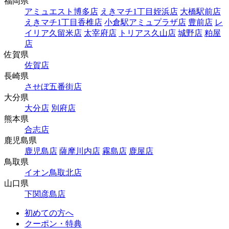
福岡県
アミュエスト博多店
えきマチ1丁目姪浜店
大橋駅前店
えきマチ1丁目香椎店
小倉駅アミュプラザ店
豊前店
レ
イリア久留米店
太宰府店
トリアス久山店
城野店
粕屋
店
佐賀県
佐賀店
長崎県
させぼ五番街店
大分県
大分店
別府店
熊本県
合志店
鹿児島県
鹿児島店
薩摩川内店
霧島店
鹿屋店
鳥取県
イオン鳥取北店
山口県
下関彦島店
初めての方へ
クーポン・特典