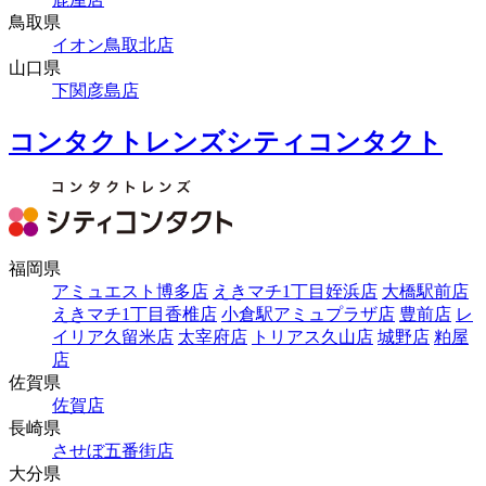
鳥取県
イオン鳥取北店
山口県
下関彦島店
コンタクトレンズシティコンタクト
福岡県
アミュエスト博多店
えきマチ1丁目姪浜店
大橋駅前店
えきマチ1丁目香椎店
小倉駅アミュプラザ店
豊前店
レ
イリア久留米店
太宰府店
トリアス久山店
城野店
粕屋
店
佐賀県
佐賀店
長崎県
させぼ五番街店
大分県