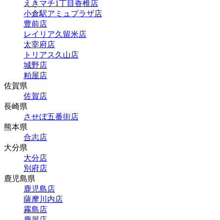
えきマチ1丁目香椎店
小倉駅アミュプラザ店
豊前店
レイリア久留米店
太宰府店
トリアス久山店
城野店
粕屋店
佐賀県
佐賀店
長崎県
させぼ五番街店
熊本県
合志店
大分県
大分店
別府店
鹿児島県
鹿児島店
薩摩川内店
霧島店
鹿屋店