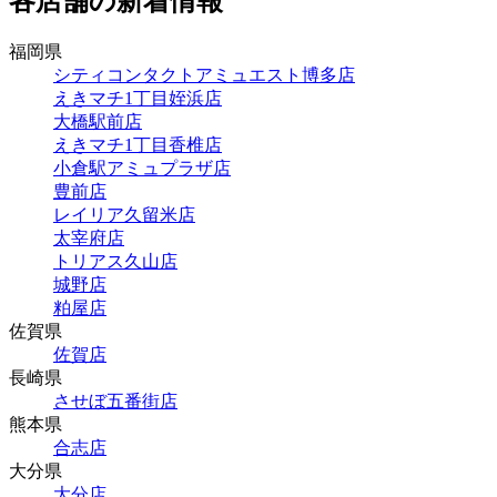
各店舗の新着情報
福岡県
シティコンタクトアミュエスト博多店
えきマチ1丁目姪浜店
大橋駅前店
えきマチ1丁目香椎店
小倉駅アミュプラザ店
豊前店
レイリア久留米店
太宰府店
トリアス久山店
城野店
粕屋店
佐賀県
佐賀店
長崎県
させぼ五番街店
熊本県
合志店
大分県
大分店