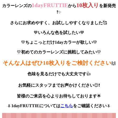
1dayFRUTTIE
10枚入り
カラーレンズの
から
を新発売
❗
✨
さらにお求めやすく、お試ししやすくなりました
🥰
💙
いろんな色を試したい
💙
💚
ちょこっとだけ1dayカラーが欲しい
💚
💛
初めてのカラーレンズに挑戦してみたい
💛
そんな人はぜひ10枚入りをご検討ください
🙌
色味を見るだけでも大丈夫です
👍
お気軽にスタッフまでお声かけください
😊
❗
皆様のご来店を心よりお待ちしております
🌟
🌷
1dayFRUTTIEについては
こちら
をご確認ください
🌷