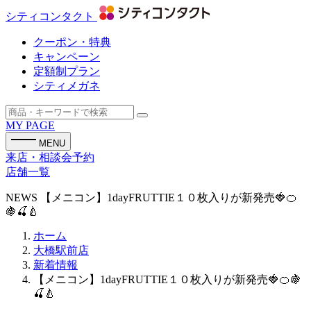
シティコンタクト
クーポン・特典
キャンペーン
定額制プラン
シティメガネ
MY PAGE
MENU
来店・相談会予約
店舗一覧
NEWS
【メニコン】1dayFRUTTIE１０枚入りが新発売🍓🍊
🍇🍒🍐
ホーム
大橋駅前店
新着情報
【メニコン】1dayFRUTTIE１０枚入りが新発売🍓🍊🍇
🍒🍐