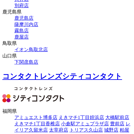
別府店
鹿児島県
鹿児島店
薩摩川内店
霧島店
鹿屋店
鳥取県
イオン鳥取北店
山口県
下関彦島店
コンタクトレンズシティコンタクト
福岡県
アミュエスト博多店
えきマチ1丁目姪浜店
大橋駅前店
えきマチ1丁目香椎店
小倉駅アミュプラザ店
豊前店
レ
イリア久留米店
太宰府店
トリアス久山店
城野店
粕屋