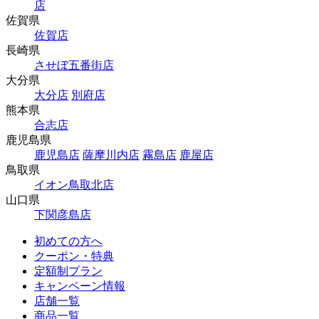
店
佐賀県
佐賀店
長崎県
させぼ五番街店
大分県
大分店
別府店
熊本県
合志店
鹿児島県
鹿児島店
薩摩川内店
霧島店
鹿屋店
鳥取県
イオン鳥取北店
山口県
下関彦島店
初めての方へ
クーポン・特典
定額制プラン
キャンペーン情報
店舗一覧
商品一覧