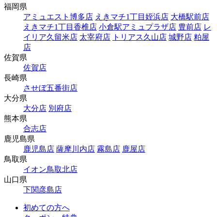
福岡県
アミュエスト博多店
えきマチ1丁目姪浜店
大橋駅前店
えきマチ1丁目香椎店
小倉駅アミュプラザ店
豊前店
レ
イリア久留米店
太宰府店
トリアス久山店
城野店
粕屋
店
佐賀県
佐賀店
長崎県
させぼ五番街店
大分県
大分店
別府店
熊本県
合志店
鹿児島県
鹿児島店
薩摩川内店
霧島店
鹿屋店
鳥取県
イオン鳥取北店
山口県
下関彦島店
初めての方へ