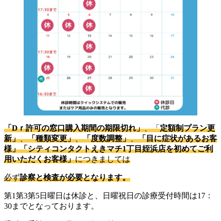
「Dｒ許可の窓口購入期間の期限切れ」
、「
定額制プラン更
新」
、
「種類変更」
、
「度数調整」
、
「目に症状があるお客
様」「シティコンタクトえきマチ1丁目姪浜店を初めてご利
用いただくお客様」
につきましては
必ず
診察
と
検査
が
必要
となります。
第1第3第5日曜日は休診と、日曜祝日の診療受付時間は17：
30までとなっております。