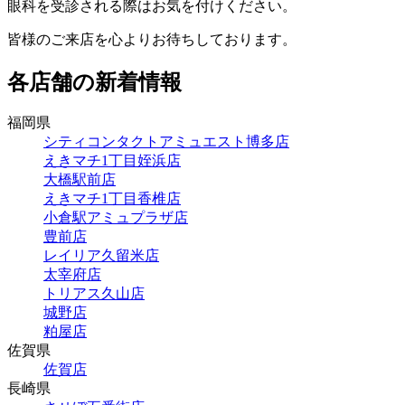
眼科を受診される際はお気を付けください。
皆様のご来店を心よりお待ちしております。
各店舗の新着情報
福岡県
シティコンタクトアミュエスト博多店
えきマチ1丁目姪浜店
大橋駅前店
えきマチ1丁目香椎店
小倉駅アミュプラザ店
豊前店
レイリア久留米店
太宰府店
トリアス久山店
城野店
粕屋店
佐賀県
佐賀店
長崎県