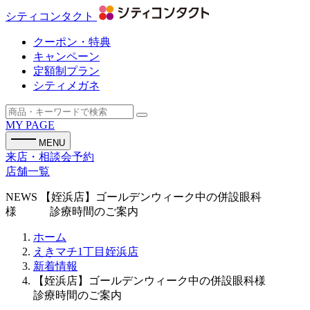
シティコンタクト
クーポン・特典
キャンペーン
定額制プラン
シティメガネ
MY PAGE
MENU
来店・相談会予約
店舗一覧
NEWS
【姪浜店】ゴールデンウィーク中の併設眼科
様 診療時間のご案内
ホーム
えきマチ1丁目姪浜店
新着情報
【姪浜店】ゴールデンウィーク中の併設眼科様
診療時間のご案内