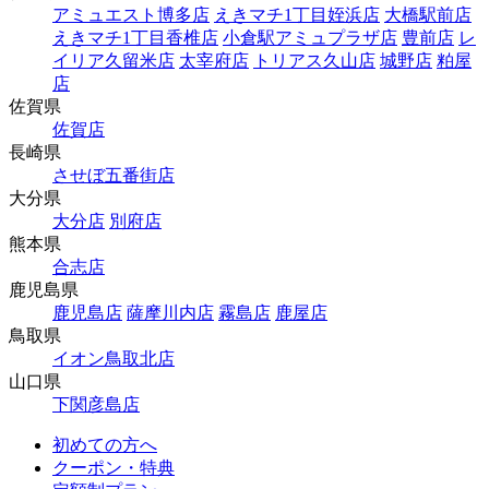
アミュエスト博多店
えきマチ1丁目姪浜店
大橋駅前店
えきマチ1丁目香椎店
小倉駅アミュプラザ店
豊前店
レ
イリア久留米店
太宰府店
トリアス久山店
城野店
粕屋
店
佐賀県
佐賀店
長崎県
させぼ五番街店
大分県
大分店
別府店
熊本県
合志店
鹿児島県
鹿児島店
薩摩川内店
霧島店
鹿屋店
鳥取県
イオン鳥取北店
山口県
下関彦島店
初めての方へ
クーポン・特典