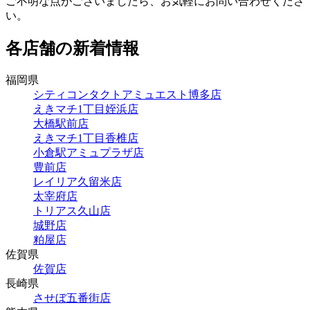
ご不明な点がございましたら、お気軽にお問い合わせくださ
い。
各店舗の新着情報
福岡県
シティコンタクトアミュエスト博多店
えきマチ1丁目姪浜店
大橋駅前店
えきマチ1丁目香椎店
小倉駅アミュプラザ店
豊前店
レイリア久留米店
太宰府店
トリアス久山店
城野店
粕屋店
佐賀県
佐賀店
長崎県
させぼ五番街店