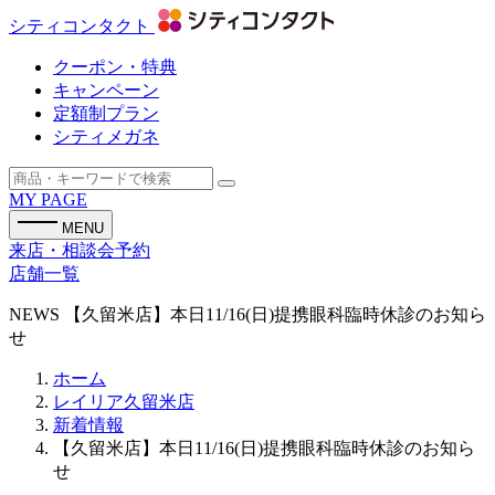
シティコンタクト
クーポン・特典
キャンペーン
定額制プラン
シティメガネ
MY PAGE
MENU
来店・相談会予約
店舗一覧
NEWS
【久留米店】本日11/16(日)提携眼科臨時休診のお知ら
せ
ホーム
レイリア久留米店
新着情報
【久留米店】本日11/16(日)提携眼科臨時休診のお知ら
せ