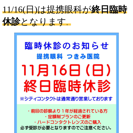
11/16(日)は提携眼科が
終日臨時
休診
となります
。