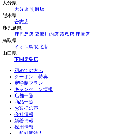
大分県
大分店
別府店
熊本県
合志店
鹿児島県
鹿児島店
薩摩川内店
霧島店
鹿屋店
鳥取県
イオン鳥取北店
山口県
下関彦島店
初めての方へ
クーポン・特典
定額制プラン
キャンペーン情報
店舗一覧
商品一覧
お客様の声
会社情報
新着情報
採用情報
一般社団法人