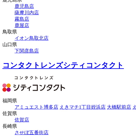
鹿児島店
薩摩川内店
霧島店
鹿屋店
鳥取県
イオン鳥取北店
山口県
下関彦島店
コンタクトレンズシティコンタクト
福岡県
アミュエスト博多店
えきマチ1丁目姪浜店
大橋駅前店
佐賀県
佐賀店
長崎県
させぼ五番街店