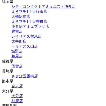
福岡県
シティコンタクトアミュエスト博多店
えきマチ1丁目姪浜店
大橋駅前店
えきマチ1丁目香椎店
小倉駅アミュプラザ店
豊前店
レイリア久留米店
太宰府店
トリアス久山店
城野店
粕屋店
佐賀県
佐賀店
長崎県
させぼ五番街店
熊本県
合志店
大分県
大分店
別府店
鹿児島県