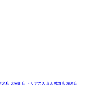
留米店
太宰府店
トリアス久山店
城野店
粕屋店