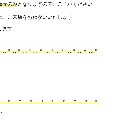
販売のみ
となりますので、ご了承ください。
上、ご来店をおねがいいたします。
ります。
 … * …＊ … * … ＊ … * …＊ … * … ＊ … *
＊ …＊ … * … ＊ … * …＊ … * … ＊ … * …＊
い。