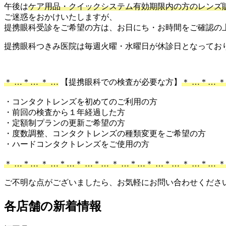
午後は
ケア用品・クイックシステム有効期限内の方のレンズ
ご迷惑をおかけいたしますが、
提携眼科受診をご希望の方は、お日にち・お時間をご確認の
提携眼科つきみ医院は毎週火曜・水曜日が休診日となってお
＊ … * … ＊ …
【提携眼科での検査が必要な方】
＊ … * … ＊
・コンタクトレンズを初めてのご利用の方
・前回の検査から１年経過した方
・定額制プランの更新ご希望の方
・度数調整、コンタクトレンズの種類変更をご希望の方
・ハードコンタクトレンズをご使用の方
＊ … * … ＊ … * …＊ … * … ＊ … * …＊ … * … ＊ … * … 
ご不明な点がございましたら、お気軽にお問い合わせくださ
各店舗の新着情報