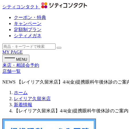
シティコンタクト
クーポン・特典
キャンペーン
定額制プラン
シティメガネ
MY PAGE
MENU
来店・相談会予約
店舗一覧
NEWS
【レイリア久留米店】4/4(金)提携眼科午後休診のご案
ホーム
レイリア久留米店
新着情報
【レイリア久留米店】4/4(金)提携眼科午後休診のご案内