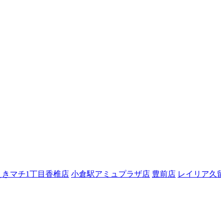
えきマチ1丁目香椎店
小倉駅アミュプラザ店
豊前店
レイリア久