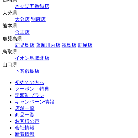
させぼ五番街店
大分県
大分店
別府店
熊本県
合志店
鹿児島県
鹿児島店
薩摩川内店
霧島店
鹿屋店
鳥取県
イオン鳥取北店
山口県
下関彦島店
初めての方へ
クーポン・特典
定額制プラン
キャンペーン情報
店舗一覧
商品一覧
お客様の声
会社情報
新着情報