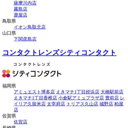
薩摩川内店
霧島店
鹿屋店
鳥取県
イオン鳥取北店
山口県
下関彦島店
コンタクトレンズシティコンタクト
福岡県
アミュエスト博多店
えきマチ1丁目姪浜店
大橋駅前店
えきマチ1丁目香椎店
小倉駅アミュプラザ店
豊前店
レ
イリア久留米店
太宰府店
トリアス久山店
城野店
粕屋
店
佐賀県
佐賀店
長崎県