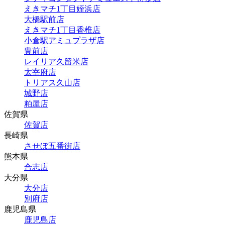
えきマチ1丁目姪浜店
大橋駅前店
えきマチ1丁目香椎店
小倉駅アミュプラザ店
豊前店
レイリア久留米店
太宰府店
トリアス久山店
城野店
粕屋店
佐賀県
佐賀店
長崎県
させぼ五番街店
熊本県
合志店
大分県
大分店
別府店
鹿児島県
鹿児島店