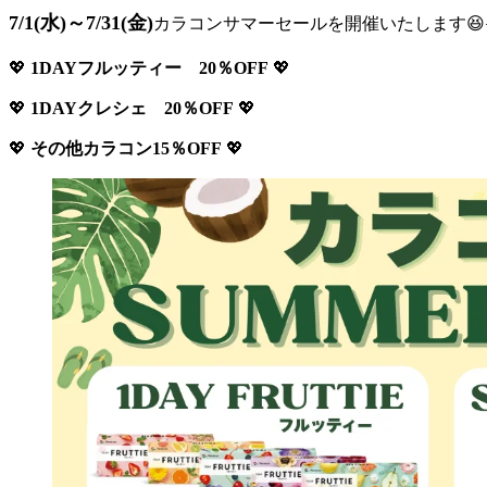
7/1(水)～7/31(金)
カラコンサマーセールを開催いたします😆☀
💖
1DAYフルッティー 20％OFF
💖
💖
1DAYクレシェ 20％OFF
💖
💖
その他カラコン15％OFF
💖