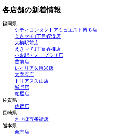
各店舗の新着情報
福岡県
シティコンタクトアミュエスト博多店
えきマチ1丁目姪浜店
大橋駅前店
えきマチ1丁目香椎店
小倉駅アミュプラザ店
豊前店
レイリア久留米店
太宰府店
トリアス久山店
城野店
粕屋店
佐賀県
佐賀店
長崎県
させぼ五番街店
熊本県
合志店