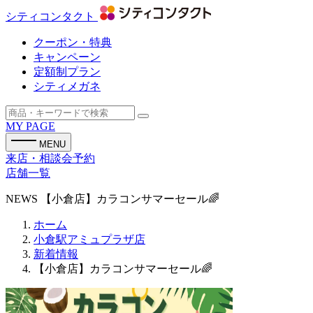
シティコンタクト
クーポン・特典
キャンペーン
定額制プラン
シティメガネ
MY PAGE
MENU
来店・相談会予約
店舗一覧
NEWS
【小倉店】カラコンサマーセール🌈
ホーム
小倉駅アミュプラザ店
新着情報
【小倉店】カラコンサマーセール🌈