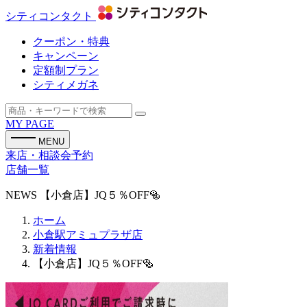
シティコンタクト
クーポン・特典
キャンペーン
定額制プラン
シティメガネ
MY PAGE
MENU
来店・相談会予約
店舗一覧
NEWS
【小倉店】JQ５％OFF🥯
ホーム
小倉駅アミュプラザ店
新着情報
【小倉店】JQ５％OFF🥯