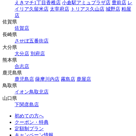
えきマチ1丁目香椎店
小倉駅アミュプラザ店
豊前店
レ
イリア久留米店
太宰府店
トリアス久山店
城野店
粕屋
店
佐賀県
佐賀店
長崎県
させぼ五番街店
大分県
大分店
別府店
熊本県
合志店
鹿児島県
鹿児島店
薩摩川内店
霧島店
鹿屋店
鳥取県
イオン鳥取北店
山口県
下関彦島店
初めての方へ
クーポン・特典
定額制プラン
キャンペーン情報