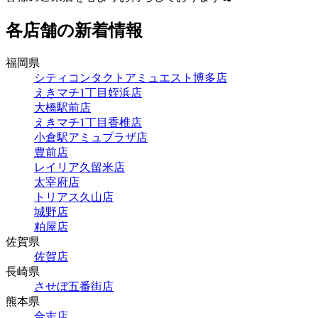
各店舗の新着情報
福岡県
シティコンタクトアミュエスト博多店
えきマチ1丁目姪浜店
大橋駅前店
えきマチ1丁目香椎店
小倉駅アミュプラザ店
豊前店
レイリア久留米店
太宰府店
トリアス久山店
城野店
粕屋店
佐賀県
佐賀店
長崎県
させぼ五番街店
熊本県
合志店