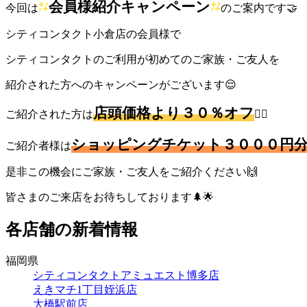
会員様紹介キャンペーン
今回は
のご案内です🤝
シティコンタクト小倉店の会員様で
シティコンタクトのご利用が初めてのご家族・ご友人を
紹介された方へのキャンペーンがございます😌
店頭価格より３０％オフ
ご紹介された方は
❤️‍🔥
ショッピングチケット３０００円
ご紹介者様は
是非この機会にご家族・ご友人をご紹介ください🙌
皆さまのご来店をお待ちしております🌲🌟
各店舗の新着情報
福岡県
シティコンタクトアミュエスト博多店
えきマチ1丁目姪浜店
大橋駅前店