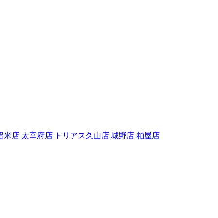
留米店
太宰府店
トリアス久山店
城野店
粕屋店