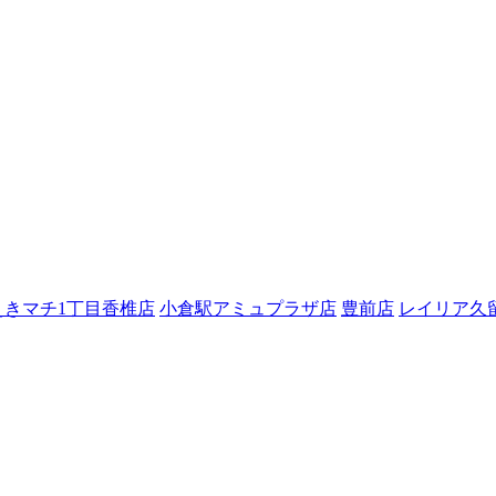
えきマチ1丁目香椎店
小倉駅アミュプラザ店
豊前店
レイリア久