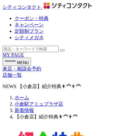
シティコンタクト
クーポン・特典
キャンペーン
定額制プラン
シティメガネ
MY PAGE
MENU
来店・相談会予約
店舗一覧
NEWS
【小倉店】紹介特典👩‍🦰👨‍🦰
ホーム
小倉駅アミュプラザ店
新着情報
【小倉店】紹介特典👩‍🦰👨‍🦰