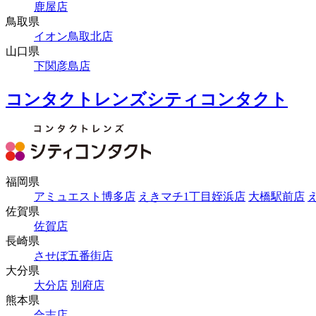
鹿屋店
鳥取県
イオン鳥取北店
山口県
下関彦島店
コンタクトレンズシティコンタクト
福岡県
アミュエスト博多店
えきマチ1丁目姪浜店
大橋駅前店
佐賀県
佐賀店
長崎県
させぼ五番街店
大分県
大分店
別府店
熊本県
合志店