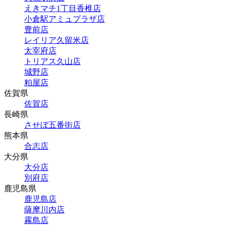
えきマチ1丁目香椎店
小倉駅アミュプラザ店
豊前店
レイリア久留米店
太宰府店
トリアス久山店
城野店
粕屋店
佐賀県
佐賀店
長崎県
させぼ五番街店
熊本県
合志店
大分県
大分店
別府店
鹿児島県
鹿児島店
薩摩川内店
霧島店