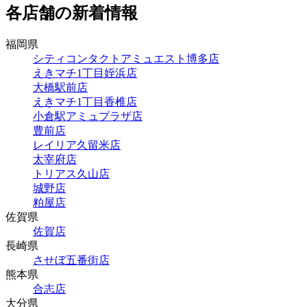
各店舗の新着情報
福岡県
シティコンタクトアミュエスト博多店
えきマチ1丁目姪浜店
大橋駅前店
えきマチ1丁目香椎店
小倉駅アミュプラザ店
豊前店
レイリア久留米店
太宰府店
トリアス久山店
城野店
粕屋店
佐賀県
佐賀店
長崎県
させぼ五番街店
熊本県
合志店
大分県