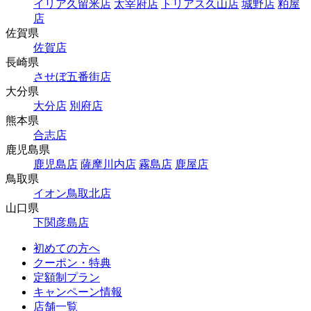
イリア久留米店
太宰府店
トリアス久山店
城野店
粕屋
店
佐賀県
佐賀店
長崎県
させぼ五番街店
大分県
大分店
別府店
熊本県
合志店
鹿児島県
鹿児島店
薩摩川内店
霧島店
鹿屋店
鳥取県
イオン鳥取北店
山口県
下関彦島店
初めての方へ
クーポン・特典
定額制プラン
キャンペーン情報
店舗一覧