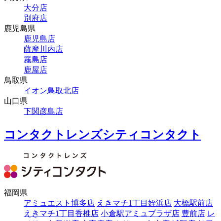
大分店
別府店
鹿児島県
鹿児島店
薩摩川内店
霧島店
鹿屋店
鳥取県
イオン鳥取北店
山口県
下関彦島店
コンタクトレンズシティコンタクト
福岡県
アミュエスト博多店
えきマチ1丁目姪浜店
大橋駅前店
えきマチ1丁目香椎店
小倉駅アミュプラザ店
豊前店
レ