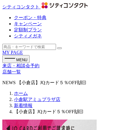
シティコンタクト
クーポン・特典
キャンペーン
定額制プラン
シティメガネ
MY PAGE
MENU
来店・相談会予約
店舗一覧
NEWS
【小倉店】JQカード５％OFF🙌🏻
ホーム
小倉駅アミュプラザ店
新着情報
【小倉店】JQカード５％OFF🙌🏻