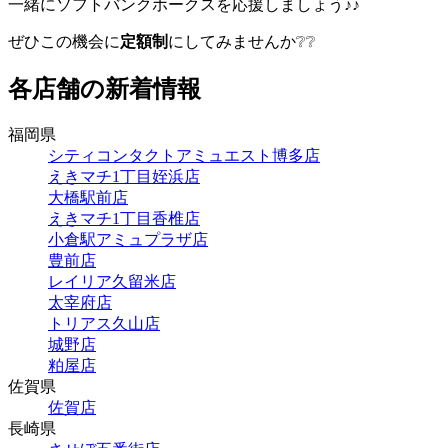
一緒にソフトバンクホークスを応援しましょう♪♪
ぜひこの機会に
定額制
にしてみませんか❔❔
各店舗の新着情報
福岡県
シティコンタクトアミュエスト博多店
えきマチ1丁目姪浜店
大橋駅前店
えきマチ1丁目香椎店
小倉駅アミュプラザ店
豊前店
レイリア久留米店
太宰府店
トリアス久山店
城野店
粕屋店
佐賀県
佐賀店
長崎県