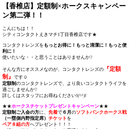
【香椎店】定額制×ホークスキャンペー
ン第二弾！！
こんにちは！！
シティコンタクトえきマチ1丁目香椎店です★
コンタクトレンズを
もっとお得に！もっと清潔に！もっと便
利に！
使いたいな・・と思うことはありませんか❔
『定額
そんな方にオススメなのが、コンタクトレンズの
制』
です☺
定額制
のコンタクトレンズで、より良いコンタクトライフを
過ごしませんか❔
詳しくはスタッフにお尋ねください!(^^)!
★★
ホークスチケットプレゼントキャンペーン
★★
定額制ご入会の方
に、
先着
で
６月
の
ソフトバンクホークス戦
（一塁側内野指定席）
チケット
を
ペア８組の方
へプレゼント！！！