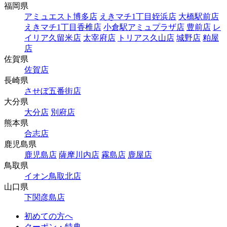
福岡県
アミュエスト博多店
えきマチ1丁目姪浜店
大橋駅前店
えきマチ1丁目香椎店
小倉駅アミュプラザ店
豊前店
レ
イリア久留米店
太宰府店
トリアス久山店
城野店
粕屋
店
佐賀県
佐賀店
長崎県
させぼ五番街店
大分県
大分店
別府店
熊本県
合志店
鹿児島県
鹿児島店
薩摩川内店
霧島店
鹿屋店
鳥取県
イオン鳥取北店
山口県
下関彦島店
初めての方へ
クーポン・特典