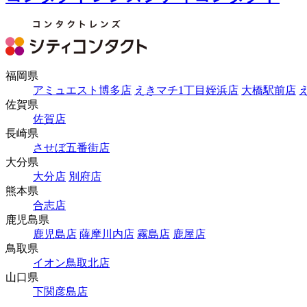
福岡県
アミュエスト博多店
えきマチ1丁目姪浜店
大橋駅前店
佐賀県
佐賀店
長崎県
させぼ五番街店
大分県
大分店
別府店
熊本県
合志店
鹿児島県
鹿児島店
薩摩川内店
霧島店
鹿屋店
鳥取県
イオン鳥取北店
山口県
下関彦島店