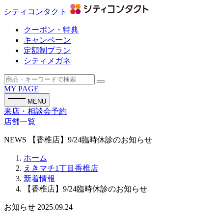
シティコンタクト
クーポン・特典
キャンペーン
定額制プラン
シティメガネ
MY PAGE
MENU
来店・相談会予約
店舗一覧
NEWS
【香椎店】9/24臨時休診のお知らせ
ホーム
えきマチ1丁目香椎店
新着情報
【香椎店】9/24臨時休診のお知らせ
お知らせ
2025.09.24