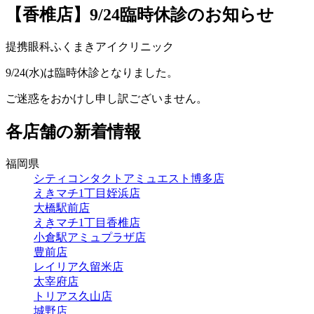
【香椎店】9/24臨時休診のお知らせ
提携眼科ふくまきアイクリニック
9/24(水)は臨時休診となりました。
ご迷惑をおかけし申し訳ございません。
各店舗の新着情報
福岡県
シティコンタクトアミュエスト博多店
えきマチ1丁目姪浜店
大橋駅前店
えきマチ1丁目香椎店
小倉駅アミュプラザ店
豊前店
レイリア久留米店
太宰府店
トリアス久山店
城野店