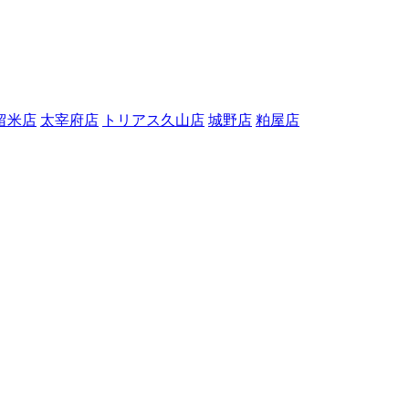
留米店
太宰府店
トリアス久山店
城野店
粕屋店