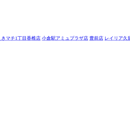
えきマチ1丁目香椎店
小倉駅アミュプラザ店
豊前店
レイリア久